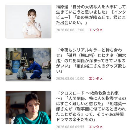
福原遥「自分の大切な人を大事にして
生きていこうと思いました」【インタ
ビュー】『あの星が降る丘で、君とま
た出会いたい。』
2026.08.06 12:00
エンタメ
「今夜もシリアルキラーと待ち合わ
せ」「磯貝（横山裕）とヒナタ（関水
渚）の共犯関係が深まってきているの
がいい」「縦山裕二さんのグッズ欲し
い」
2026.08.06 10:00
エンタメ
「クロスロード ～救命救急の約束
～」「人間関係、特に人を指導するの
はすごく難しいと感じた」「船越英一
郎さんが『刑事面に似ていると言われ
たことがある』って、そりゃあ2時間
ドラマの帝王だもの」
2026.08.06 09:55
エンタメ