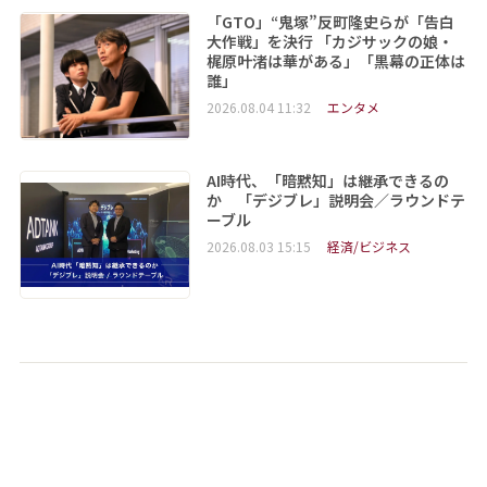
「GTO」“鬼塚”反町隆史らが「告白
大作戦」を決行 「カジサックの娘・
梶原叶渚は華がある」「黒幕の正体は
誰」
2026.08.04 11:32
エンタメ
AI時代、「暗黙知」は継承できるの
か 「デジブレ」説明会／ラウンドテ
ーブル
2026.08.03 15:15
経済/ビジネス