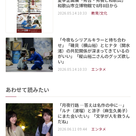
夏季企画展「秀吉・秀長と和歌山」
和歌山市立博物館で8月8日から
2026.05.14 10:33
教育/文化
「今夜もシリアルキラーと待ち合わ
せ」「磯貝（横山裕）とヒナタ（関水
渚）の共犯関係が深まってきているの
がいい」「縦山裕二さんのグッズ欲し
い」
2026.05.14 10:33
エンタメ
あわせて読みたい
「月夜行路 ―答えは名作の中に―」
「ルナ（波瑠）と涼子（麻生久美子）
にまた会いたい」「文学が人を救うん
だね」
2026.06.11 09:44
エンタメ