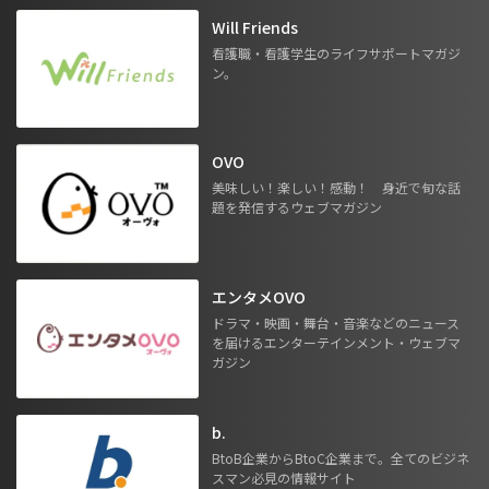
Will Friends
看護職・看護学生のライフサポートマガジ
ン。
OVO
美味しい！楽しい！感動！ 身近で旬な話
題を発信するウェブマガジン
エンタメOVO
ドラマ・映画・舞台・音楽などのニュース
を届けるエンターテインメント・ウェブマ
ガジン
b.
BtoB企業からBtoC企業まで。全てのビジネ
スマン必見の情報サイト