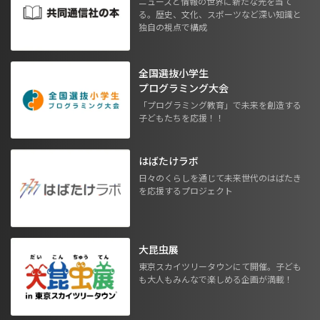
ニュースと情報の世界に新たな光を当て
る。歴史、文化、スポーツなど深い知識と
独自の視点で構成
全国選抜小学生
プログラミング大会
「プログラミング教育」で未来を創造する
子どもたちを応援！！
はばたけラボ
日々のくらしを通じて未来世代のはばたき
を応援するプロジェクト
大昆虫展
東京スカイツリータウンにて開催。子ども
も大人もみんなで楽しめる企画が満載！