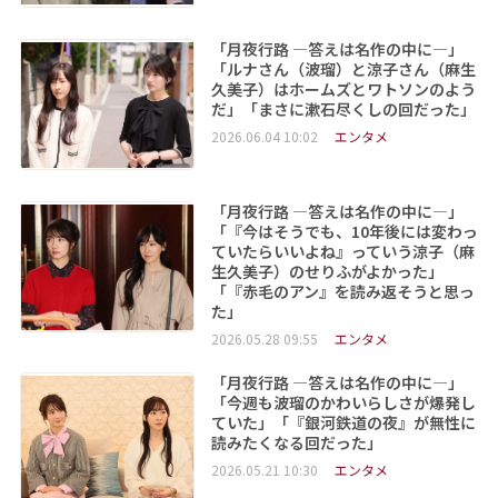
「月夜行路 ―答えは名作の中に―」
「ルナさん（波瑠）と涼子さん（麻生
久美子）はホームズとワトソンのよう
だ」「まさに漱石尽くしの回だった」
2026.06.04 10:02
エンタメ
「月夜行路 ―答えは名作の中に―」
「『今はそうでも、10年後には変わっ
ていたらいいよね』っていう涼子（麻
生久美子）のせりふがよかった」
「『赤毛のアン』を読み返そうと思っ
た」
2026.05.28 09:55
エンタメ
「月夜行路 ―答えは名作の中に―」
「今週も波瑠のかわいらしさが爆発し
ていた」「『銀河鉄道の夜』が無性に
読みたくなる回だった」
2026.05.21 10:30
エンタメ