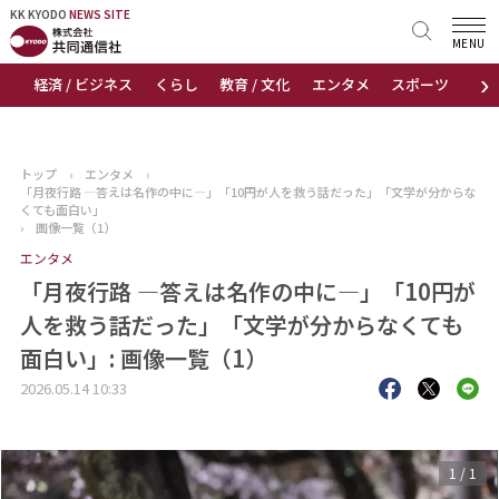
KK KYODO
KK KYODO
NEWS SITE
NEWS SITE
MENU
›
経済 / ビジネス
くらし
教育 / 文化
エンタメ
スポーツ
地
トップページ
お知らせ
トップ
›
エンタメ
›
「月夜行路 ―答えは名作の中に―」「10円が人を救う話だった」「文学が分からな
ニュース
くても面白い」
›
画像一覧（1）
エンタメ
おすすめコンテンツ
「月夜行路 ―答えは名作の中に―」「10円が
出版物
人を救う話だった」「文学が分からなくても
面白い」: 画像一覧（1）
会社概要
2026.05.14 10:33
1
/
1