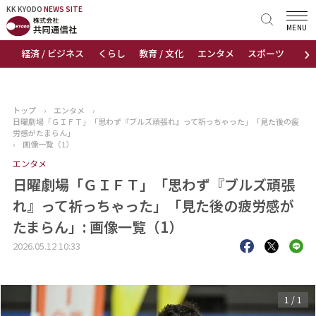
KK KYODO
KK KYODO
NEWS SITE
NEWS SITE
MENU
›
経済 / ビジネス
くらし
教育 / 文化
エンタメ
スポーツ
地
トップページ
お知らせ
トップ
›
エンタメ
›
日曜劇場「ＧＩＦＴ」「思わず『ブルズ頑張れ』って祈っちゃった」「見た後の疲
ニュース
労感がたまらん」
›
画像一覧（1）
エンタメ
おすすめコンテンツ
日曜劇場「ＧＩＦＴ」「思わず『ブルズ頑張
出版物
れ』って祈っちゃった」「見た後の疲労感が
たまらん」: 画像一覧（1）
会社概要
2026.05.12 10:33
1
/
1