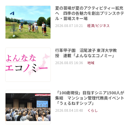
夏の苗場が夏のアクティビティー拡充
へ 四季の各魅力を創出プリンスホテ
ル・苗場スキー場
2026.08.07 10:21
経済/ビジネス
行革甲子園 沼尾波子 東洋大学教
授 連載「よんななエコノミー」
2026.08.05 16:36
地域
「100歳現役」目指すシニア1500人が
集結 マンション管理代務員イベント
「うぇるねすシップ」
2026.08.04 10:48
くらし