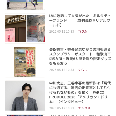
LVに敗訴して人気が出た ミルクティ
ーブランド 【野村義樹✕リアルワ
ールド】
2026.05.12 10:33
コラム
豊臣秀吉・秀長兄弟ゆかりの地を巡る
スタンプラリーがスタート 和歌山市
内5カ所・近畿6カ所を巡り限定グッズ
をもらおう
2026.05.12 10:33
くらし
中川大志、三谷幸喜の最新作は「現代
にも通ずる、過去の出来事として片付
けられないもの」を描く PARCO
PRODUCE 2026「アメリカン・ドリー
ム」【インタビュー】
2026.05.12 10:33
エンタメ