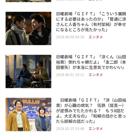
日曜劇場「ＧＩＦＴ」「こういう展開
にする必要はあったのか」「普通に涼
さんと人香ちゃん（有村架純）が幸せ
になるところが見たかった」
2026.06.08 09:30
エンタメ
日曜劇場「ＧＩＦＴ」「涼くん（山田
裕貴）倒れちゃ嫌だよ」「圭二郎（本
田響矢）が本当に生意気でかわいい」
2026.06.01 10:11
エンタメ
日曜劇場「ＧＩＦＴ」「涼（山田裕
貴）が心臓の病気？ 伍鉄（堤真一）
が逆恨みでたたかれる？ もう8話だ
よ。大丈夫なの」「和解の話かと思っ
たら誤解の話だった」
2026.05.25 10:46
エンタメ