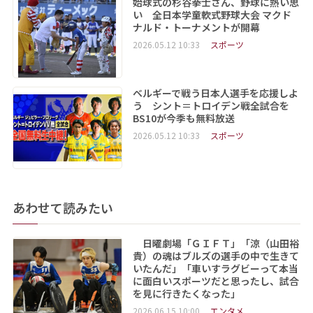
始球式の杉谷拳士さん、野球に熱い思
い 全日本学童軟式野球大会 マクド
ナルド・トーナメントが開幕
2026.05.12 10:33
スポーツ
ベルギーで戦う日本人選手を応援しよ
う シント＝トロイデン戦全試合を
BS10が今季も無料放送
2026.05.12 10:33
スポーツ
あわせて読みたい
日曜劇場「ＧＩＦＴ」「涼（山田裕
貴）の魂はブルズの選手の中で生きて
いたんだ」「車いすラグビーって本当
に面白いスポーツだと思ったし、試合
を見に行きたくなった」
2026.06.15 10:00
エンタメ