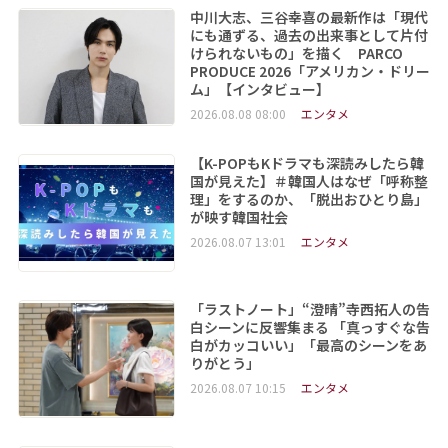
中川大志、三谷幸喜の最新作は「現代
にも通ずる、過去の出来事として片付
けられないもの」を描く PARCO
PRODUCE 2026「アメリカン・ドリー
ム」【インタビュー】
2026.08.08 08:00
エンタメ
【K-POPもKドラマも深読みしたら韓
国が見えた】＃韓国人はなぜ「呼称整
理」をするのか、「脱出おひとり島」
が映す韓国社会
2026.08.07 13:01
エンタメ
「ラストノート」“澄晴”寺西拓人の告
白シーンに反響集まる 「真っすぐな告
白がカッコいい」「最高のシーンをあ
りがとう」
2026.08.07 10:15
エンタメ