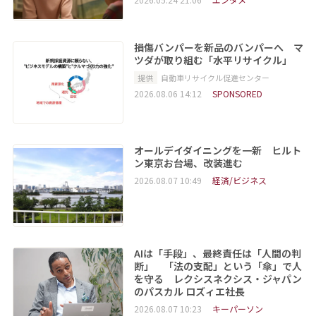
損傷バンパーを新品のバンパーへ マ
ツダが取り組む「水平リサイクル」
提供
自動車リサイクル促進センター
2026.08.06 14:12
SPONSORED
オールデイダイニングを一新 ヒルト
ン東京お台場、改装進む
2026.08.07 10:49
経済/ビジネス
AIは「手段」、最終責任は「人間の判
断」 「法の支配」という「傘」で人
を守る レクシスネクシス・ジャパン
のパスカル ロズィエ社長
2026.08.07 10:23
キーパーソン