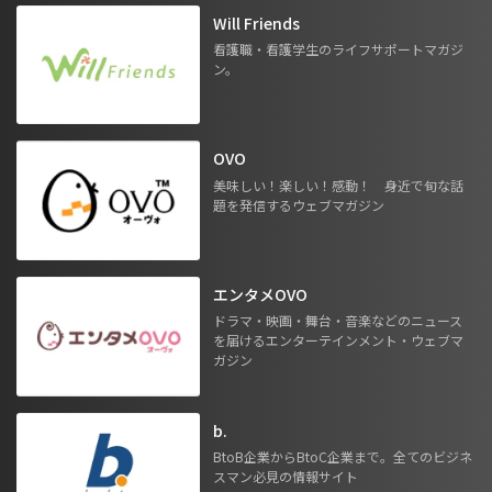
Will Friends
看護職・看護学生のライフサポートマガジ
ン。
OVO
美味しい！楽しい！感動！ 身近で旬な話
題を発信するウェブマガジン
エンタメOVO
ドラマ・映画・舞台・音楽などのニュース
を届けるエンターテインメント・ウェブマ
ガジン
b.
BtoB企業からBtoC企業まで。全てのビジネ
スマン必見の情報サイト