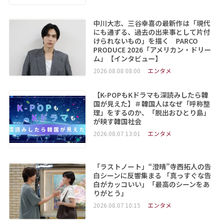
中川大志、三谷幸喜の最新作は「現代
にも通ずる、過去の出来事として片付
けられないもの」を描く PARCO
PRODUCE 2026「アメリカン・ドリー
ム」【インタビュー】
2026.08.08 08:00
エンタメ
【K-POPもKドラマも深読みしたら韓
国が見えた】＃韓国人はなぜ「呼称整
理」をするのか、「脱出おひとり島」
が映す韓国社会
2026.08.07 13:01
エンタメ
「ラストノート」“澄晴”寺西拓人の告
白シーンに反響集まる 「真っすぐな告
白がカッコいい」「最高のシーンをあ
りがとう」
2026.08.07 10:15
エンタメ