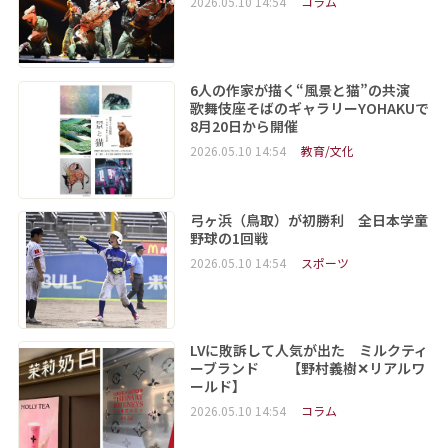
2026.05.10 14:54
コラム
6人の作家が描く“風景と猫”の共演
歌舞伎座そばのギャラリーYOHAKUで
8月20日から開催
2026.05.10 14:54
教育/文化
弓ヶ浜（鳥取）が初勝利 全日本学童
野球の1回戦
2026.05.10 14:54
スポーツ
LVに敗訴して人気が出た ミルクティ
ーブランド 【野村義樹✕リアルワ
ールド】
2026.05.10 14:54
コラム