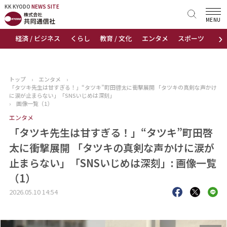
KK KYODO
KK KYODO
NEWS SITE
NEWS SITE
MENU
›
経済 / ビジネス
くらし
教育 / 文化
エンタメ
スポーツ
地
トップページ
お知らせ
トップ
›
エンタメ
›
「タツキ先生は甘すぎる！」“タツキ”町田啓太に衝撃展開 「タツキの真剣な声かけ
ニュース
に涙が止まらない」「SNSいじめは深刻」
›
画像一覧（1）
エンタメ
おすすめコンテンツ
「タツキ先生は甘すぎる！」“タツキ”町田啓
出版物
太に衝撃展開 「タツキの真剣な声かけに涙が
止まらない」「SNSいじめは深刻」: 画像一覧
会社概要
（1）
2026.05.10 14:54