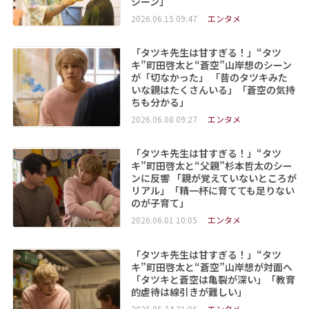
シーン」
2026.06.15 09:47
エンタメ
「タツキ先生は甘すぎる！」“タツ
キ”町田啓太と“蒼空”山岸想のシーン
が「切なかった」 「昔のタツキみた
いな親はたくさんいる」「蒼空の気持
ちも分かる」
2026.06.08 09:27
エンタメ
「タツキ先生は甘すぎる！」“タツ
キ”町田啓太と“父親”杉本哲太のシー
ンに反響 「親が覚えていないところが
リアル」「精一杯に育てても足りない
のが子育て」
2026.06.01 10:05
エンタメ
「タツキ先生は甘すぎる！」“タツ
キ”町田啓太と“蒼空”山岸想が対面へ
「タツキと蒼空は亀裂が深い」「教育
的虐待は線引きが難しい」
2026.05.24 21:06
エンタメ