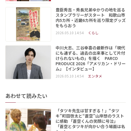
豊臣秀吉・秀長兄弟ゆかりの地を巡る
スタンプラリーがスタート 和歌山市
内5カ所・近畿6カ所を巡り限定グッズ
をもらおう
2026.05.10 14:54
くらし
中川大志、三谷幸喜の最新作は「現代
にも通ずる、過去の出来事として片付
けられないもの」を描く PARCO
PRODUCE 2026「アメリカン・ドリー
ム」【インタビュー】
2026.05.10 14:54
エンタメ
あわせて読みたい
「タツキ先生は甘すぎる！」“タツ
キ”町田啓太と“蒼空”山岸想のラスト
に感動 「蒼空くんの笑顔に号泣」
「蒼空とタツキが向かい合う場面は名