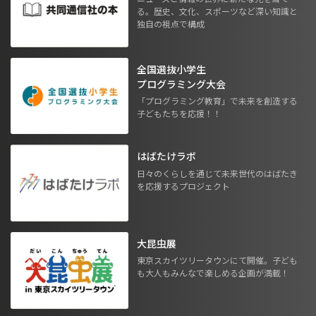
る。歴史、文化、スポーツなど深い知識と
独自の視点で構成
全国選抜小学生
プログラミング大会
「プログラミング教育」で未来を創造する
子どもたちを応援！！
はばたけラボ
日々のくらしを通じて未来世代のはばたき
を応援するプロジェクト
大昆虫展
東京スカイツリータウンにて開催。子ども
も大人もみんなで楽しめる企画が満載！