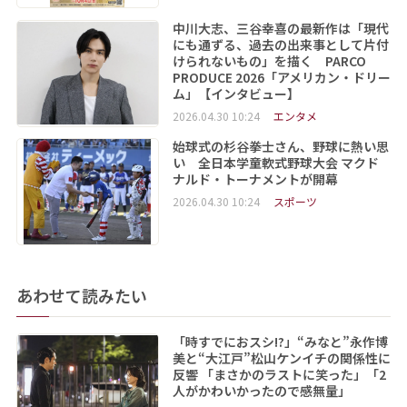
中川大志、三谷幸喜の最新作は「現代
にも通ずる、過去の出来事として片付
けられないもの」を描く PARCO
PRODUCE 2026「アメリカン・ドリー
ム」【インタビュー】
2026.04.30 10:24
エンタメ
始球式の杉谷拳士さん、野球に熱い思
い 全日本学童軟式野球大会 マクド
ナルド・トーナメントが開幕
2026.04.30 10:24
スポーツ
あわせて読みたい
「時すでにおスシ!?」“みなと”永作博
美と“大江戸”松山ケンイチの関係性に
反響 「まさかのラストに笑った」「2
人がかわいかったので感無量」