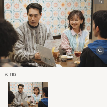
1
/
1
(C)TBS