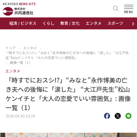
KK KYODO
KK KYODO
NEWS SITE
NEWS SITE
MENU
›
経済 / ビジネス
くらし
教育 / 文化
エンタメ
スポーツ
地
トップページ
お知らせ
トップ
›
エンタメ
›
「時すでにおスシ!?」“みなと”永作博美の亡き夫への後悔に「涙した」 “大江戸先
ニュース
生”松山ケンイチと「大人の恋愛でいい雰囲気」
›
画像一覧（1）
エンタメ
おすすめコンテンツ
「時すでにおスシ!?」“みなと”永作博美の亡
出版物
き夫への後悔に「涙した」 “大江戸先生”松山
ケンイチと「大人の恋愛でいい雰囲気」: 画像
会社概要
一覧（1）
2026.04.30 10:24