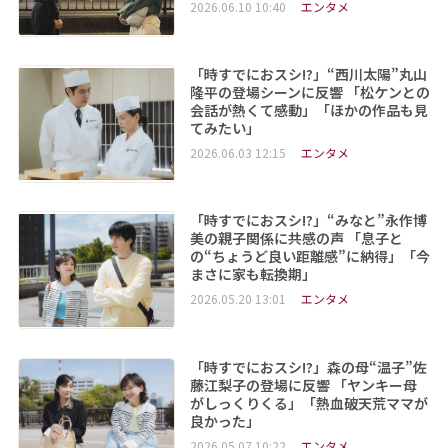
2026.06.10 10:40
エンタメ
「時すでにおスシ!?」“西川太陽”丸山
隆平の登場シーンに反響 「松ケンとの
会話が熱くて感動」「ほかの作品も見
てみたい」
2026.06.03 12:15
エンタメ
「時すでにおスシ!?」“みなと”永作博
美の親子関係に共感の声 「息子と
の“ちょうど良い距離感”に納得」「今
まさに家も転換期」
2026.05.20 13:01
エンタメ
「時すでにおスシ!?」森の母“温子”佐
藤江梨子の登場に反響 「ヤンキー母
がしっくりくる」「熱血破天荒ママが
良かった」
2026.05.07 10:22
エンタメ