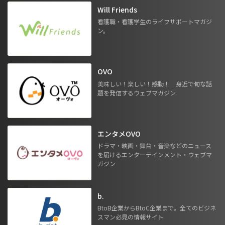
Will Friends
看護職・看護学生のライフサポートマガジ
ン。
OVO
美味しい！楽しい！感動！ 身近で旬な話
題を発信するウェブマガジン
エンタメOVO
ドラマ・映画・舞台・音楽などのニュース
を届けるエンターテインメント・ウェブマ
ガジン
b.
BtoB企業からBtoC企業まで。全てのビジネ
スマン必見の情報サイト