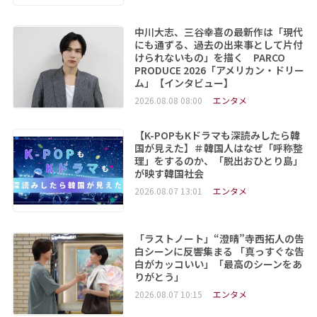
中川大志、三谷幸喜の最新作は「現代
にも通ずる、過去の出来事として片付
けられないもの」を描く PARCO
PRODUCE 2026「アメリカン・ドリー
ム」【インタビュー】
2026.08.08 08:00
エンタメ
【K-POPもKドラマも深読みしたら韓
国が見えた】＃韓国人はなぜ「呼称整
理」をするのか、「脱出おひとり島」
が映す韓国社会
2026.08.07 13:01
エンタメ
「ラストノート」“澄晴”寺西拓人の告
白シーンに反響集まる 「真っすぐな告
白がカッコいい」「最高のシーンをあ
りがとう」
2026.08.07 10:15
エンタメ