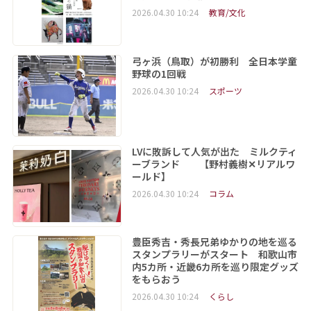
2026.04.30 10:24
教育/文化
弓ヶ浜（鳥取）が初勝利 全日本学童
野球の1回戦
2026.04.30 10:24
スポーツ
LVに敗訴して人気が出た ミルクティ
ーブランド 【野村義樹✕リアルワ
ールド】
2026.04.30 10:24
コラム
豊臣秀吉・秀長兄弟ゆかりの地を巡る
スタンプラリーがスタート 和歌山市
内5カ所・近畿6カ所を巡り限定グッズ
をもらおう
2026.04.30 10:24
くらし