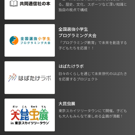
る。歴史、文化、スポーツなど深い知識と
独自の視点で構成
全国選抜小学生
プログラミング大会
「プログラミング教育」で未来を創造する
子どもたちを応援！！
はばたけラボ
日々のくらしを通じて未来世代のはばたき
を応援するプロジェクト
大昆虫展
東京スカイツリータウンにて開催。子ども
も大人もみんなで楽しめる企画が満載！