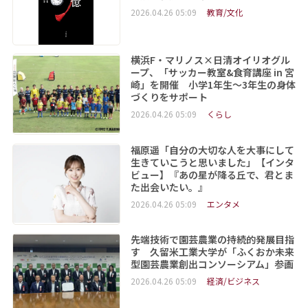
2026.04.26 05:09
教育/文化
横浜F・マリノス×日清オイリオグル
ープ、「サッカー教室&食育講座 in 宮
崎」を開催 小学1年生～3年生の身体
づくりをサポート
2026.04.26 05:09
くらし
福原遥「自分の大切な人を大事にして
生きていこうと思いました」【インタ
ビュー】『あの星が降る丘で、君とま
た出会いたい。』
2026.04.26 05:09
エンタメ
先端技術で園芸農業の持続的発展目指
す 久留米工業大学が「ふくおか未来
型園芸農業創出コンソーシアム」参画
2026.04.26 05:09
経済/ビジネス