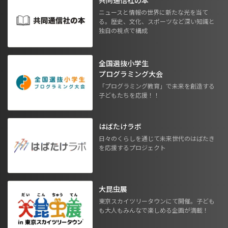
共同通信社の本
ニュースと情報の世界に新たな光を当て
る。歴史、文化、スポーツなど深い知識と
独自の視点で構成
全国選抜小学生
プログラミング大会
「プログラミング教育」で未来を創造する
子どもたちを応援！！
はばたけラボ
日々のくらしを通じて未来世代のはばたき
を応援するプロジェクト
大昆虫展
東京スカイツリータウンにて開催。子ども
も大人もみんなで楽しめる企画が満載！