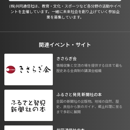
(株)共同通信社は、教育・文化・スポーツなど各分野の活動やイベ
ントを主催しています。一緒に未来社会を創り上げていく参加企
業を募集しています。
関連イベント・サイト
きさらぎ会
情報収集と交流の場を提供する日本で最も
歴史ある会員制の講演会組織
ふるさと発見 新聞社の本
全国の新聞社の出版物。地域の自然、歴
史、民俗から旅のガイド、郷土料理に至る
まで多彩に展開