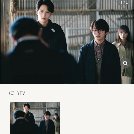
1
/
1
（C）YTV