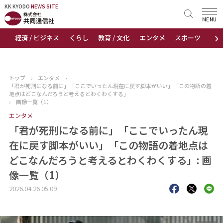
KK KYODO
KK KYODO
NEWS SITE
NEWS SITE
MENU
›
経済 / ビジネス
くらし
教育 / 文化
エンタメ
スポーツ
地
トップページ
お知らせ
トップ
›
エンタメ
›
「君が死刑になる前に」「ここでいったん現在に戻す脚本がいい」「この物語の着
ニュース
地点はどこなんだろうと考えるとわくわくする」
›
画像一覧（1）
エンタメ
おすすめコンテンツ
「君が死刑になる前に」「ここでいったん現
出版物
在に戻す脚本がいい」「この物語の着地点は
どこなんだろうと考えるとわくわくする」: 画
会社概要
像一覧（1）
2026.04.26 05:09