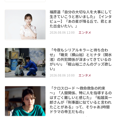
福原遥「自分の大切な人を大事にして
生きていこうと思いました」【インタ
ビュー】『あの星が降る丘で、君とま
た出会いたい。』
2026.08.06 12:00
エンタメ
「今夜もシリアルキラーと待ち合わ
せ」「磯貝（横山裕）とヒナタ（関水
渚）の共犯関係が深まってきているの
がいい」「縦山裕二さんのグッズ欲し
い」
2026.08.06 10:00
エンタメ
「クロスロード ～救命救急の約束
～」「人間関係、特に人を指導するの
はすごく難しいと感じた」「船越英一
郎さんが『刑事面に似ていると言われ
たことがある』って、そりゃあ2時間
ドラマの帝王だもの」