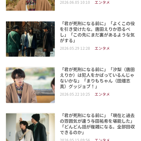
2026.06.05 10:10
エンタメ
「君が死刑になる前に」「よくこの役
を引き受けたな。唐田えりか恐るべ
し」「この先にまだ裏があるような気
がする」
2026.05.29 12:28
エンタメ
「君が死刑になる前に」「汐梨（唐田
えりか）は犯人をかばっているんじゃ
ないかな」「まりもちゃん（田畑志
真）グッジョブ！」
2026.05.22 10:25
エンタメ
「君が死刑になる前に」「現在と過去
の雰囲気が違う与田祐希を堪能した」
「どんどん話が複雑になる。全部回収
できるのか」
2026.05.15 09:56
エンタメ