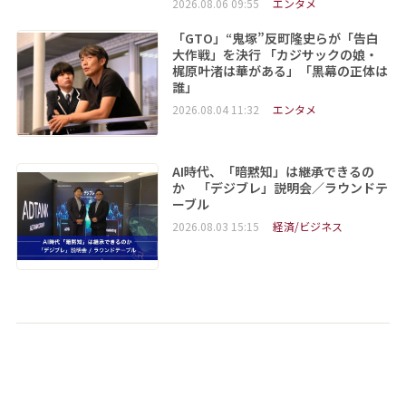
2026.08.06 09:55
エンタメ
「GTO」“鬼塚”反町隆史らが「告白
大作戦」を決行 「カジサックの娘・
梶原叶渚は華がある」「黒幕の正体は
誰」
2026.08.04 11:32
エンタメ
AI時代、「暗黙知」は継承できるの
か 「デジブレ」説明会／ラウンドテ
ーブル
2026.08.03 15:15
経済/ビジネス