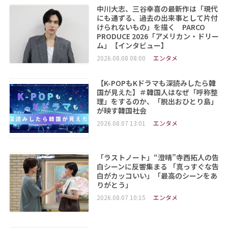
中川大志、三谷幸喜の最新作は「現代
にも通ずる、過去の出来事として片付
けられないもの」を描く PARCO
PRODUCE 2026「アメリカン・ドリー
ム」【インタビュー】
2026.08.08 08:00
エンタメ
【K-POPもKドラマも深読みしたら韓
国が見えた】＃韓国人はなぜ「呼称整
理」をするのか、「脱出おひとり島」
が映す韓国社会
2026.08.07 13:01
エンタメ
「ラストノート」“澄晴”寺西拓人の告
白シーンに反響集まる 「真っすぐな告
白がカッコいい」「最高のシーンをあ
りがとう」
2026.08.07 10:15
エンタメ