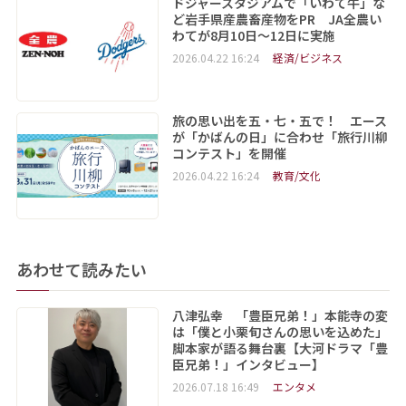
ドジャースタジアムで「いわて牛」な
ど岩手県産農畜産物をPR JA全農い
わてが8月10日～12日に実施
2026.04.22 16:24
経済/ビジネス
旅の思い出を五・七・五で！ エース
が「かばんの日」に合わせ「旅行川柳
コンテスト」を開催
2026.04.22 16:24
教育/文化
あわせて読みたい
八津弘幸 「豊臣兄弟！」本能寺の変
は「僕と小栗旬さんの思いを込めた」
脚本家が語る舞台裏【大河ドラマ「豊
臣兄弟！」インタビュー】
2026.07.18 16:49
エンタメ