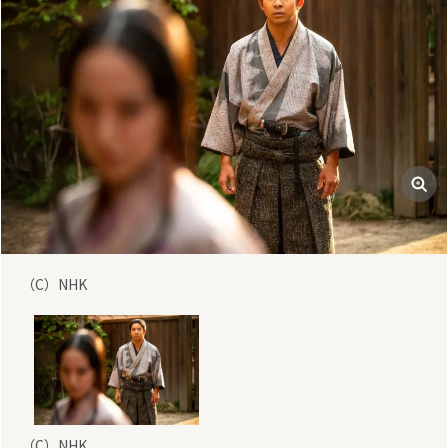
（C）NHK
（C）NHK