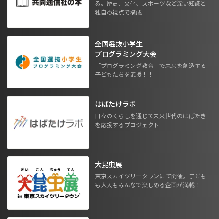
る。歴史、文化、スポーツなど深い知識と
独自の視点で構成
全国選抜小学生
プログラミング大会
「プログラミング教育」で未来を創造する
子どもたちを応援！！
はばたけラボ
日々のくらしを通じて未来世代のはばたき
を応援するプロジェクト
大昆虫展
東京スカイツリータウンにて開催。子ども
も大人もみんなで楽しめる企画が満載！