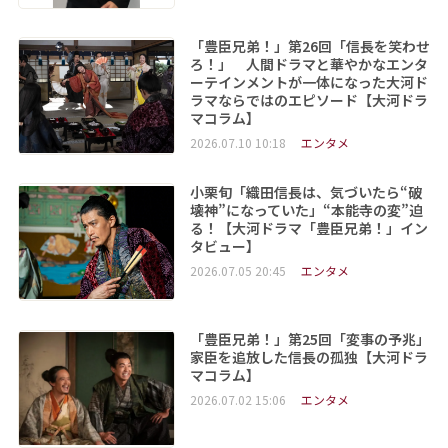
「豊臣兄弟！」第26回「信長を笑わせ
ろ！」 人間ドラマと華やかなエンタ
ーテインメントが一体になった大河ド
ラマならではのエピソード【大河ドラ
マコラム】
2026.07.10 10:18
エンタメ
小栗旬「織田信長は、気づいたら“破
壊神”になっていた」“本能寺の変”迫
る！【大河ドラマ「豊臣兄弟！」イン
タビュー】
2026.07.05 20:45
エンタメ
「豊臣兄弟！」第25回「変事の予兆」
家臣を追放した信長の孤独【大河ドラ
マコラム】
2026.07.02 15:06
エンタメ