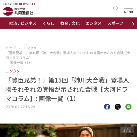
KK KYODO
KK KYODO
NEWS SITE
NEWS SITE
MENU
›
経済 / ビジネス
くらし
教育 / 文化
エンタメ
スポーツ
地
トップページ
お知らせ
トップ
›
エンタメ
›
「豊臣兄弟！」第15回「姉川大合戦」登場人物それぞれの覚悟が示された合戦【大
ニュース
河ドラマコラム】
›
画像一覧（1）
エンタメ
おすすめコンテンツ
「豊臣兄弟！」第15回「姉川大合戦」登場人
出版物
物それぞれの覚悟が示された合戦【大河ドラ
マコラム】: 画像一覧（1）
会社概要
2026.04.22 16:24
1
/
1