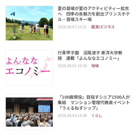
夏の苗場が夏のアクティビティー拡充
へ 四季の各魅力を創出プリンスホテ
ル・苗場スキー場
2026.08.07 10:21
経済/ビジネス
行革甲子園 沼尾波子 東洋大学教
授 連載「よんななエコノミー」
2026.08.05 16:36
地域
「100歳現役」目指すシニア1500人が
集結 マンション管理代務員イベント
「うぇるねすシップ」
2026.08.04 10:48
くらし