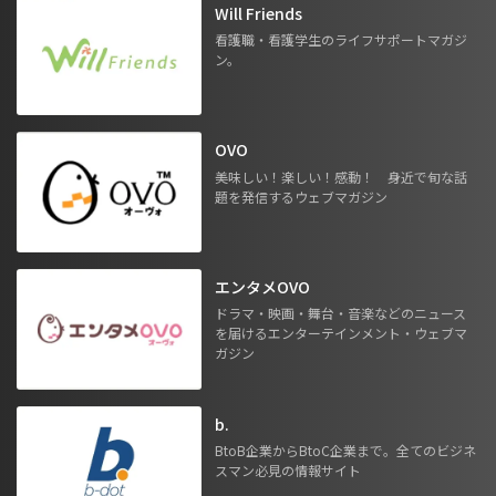
Will Friends
看護職・看護学生のライフサポートマガジ
ン。
OVO
美味しい！楽しい！感動！ 身近で旬な話
題を発信するウェブマガジン
エンタメOVO
ドラマ・映画・舞台・音楽などのニュース
を届けるエンターテインメント・ウェブマ
ガジン
b.
BtoB企業からBtoC企業まで。全てのビジネ
スマン必見の情報サイト