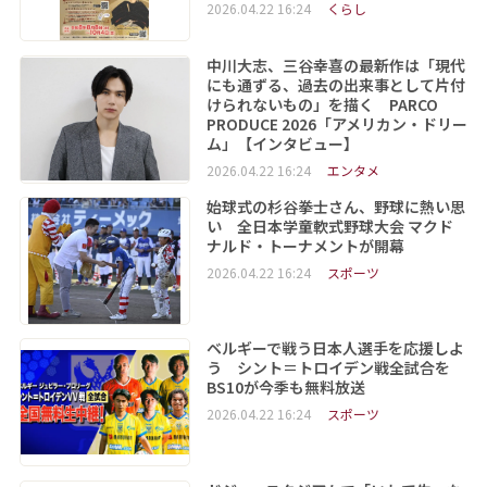
2026.04.22 16:24
くらし
中川大志、三谷幸喜の最新作は「現代
にも通ずる、過去の出来事として片付
けられないもの」を描く PARCO
PRODUCE 2026「アメリカン・ドリー
ム」【インタビュー】
2026.04.22 16:24
エンタメ
始球式の杉谷拳士さん、野球に熱い思
い 全日本学童軟式野球大会 マクド
ナルド・トーナメントが開幕
2026.04.22 16:24
スポーツ
ベルギーで戦う日本人選手を応援しよ
う シント＝トロイデン戦全試合を
BS10が今季も無料放送
2026.04.22 16:24
スポーツ