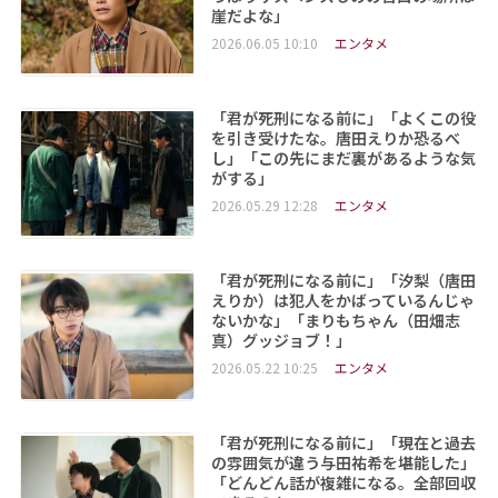
崖だよな」
2026.06.05 10:10
エンタメ
「君が死刑になる前に」「よくこの役
を引き受けたな。唐田えりか恐るべ
し」「この先にまだ裏があるような気
がする」
2026.05.29 12:28
エンタメ
「君が死刑になる前に」「汐梨（唐田
えりか）は犯人をかばっているんじゃ
ないかな」「まりもちゃん（田畑志
真）グッジョブ！」
2026.05.22 10:25
エンタメ
「君が死刑になる前に」「現在と過去
の雰囲気が違う与田祐希を堪能した」
「どんどん話が複雑になる。全部回収