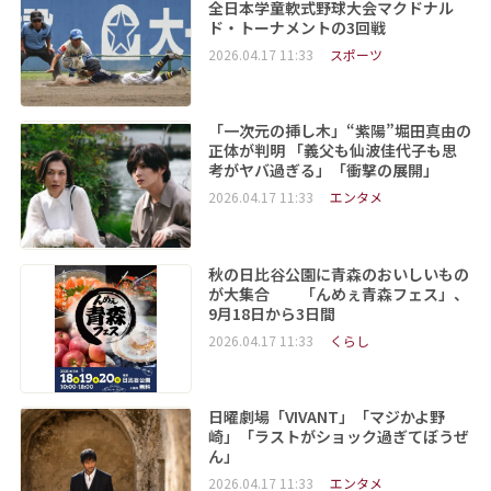
全日本学童軟式野球大会マクドナル
ド・トーナメントの3回戦
2026.04.17 11:33
スポーツ
「一次元の挿し木」“紫陽”堀田真由の
正体が判明 「義父も仙波佳代子も思
考がヤバ過ぎる」「衝撃の展開」
2026.04.17 11:33
エンタメ
秋の日比谷公園に青森のおいしいもの
が大集合 「んめぇ青森フェス」、
9月18日から3日間
2026.04.17 11:33
くらし
日曜劇場「VIVANT」「マジかよ野
崎」「ラストがショック過ぎてぼうぜ
ん」
2026.04.17 11:33
エンタメ