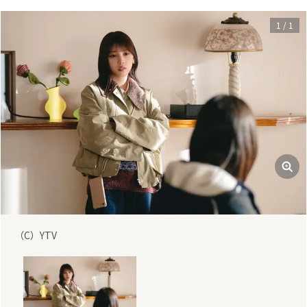
1
/
1
（C）YTV