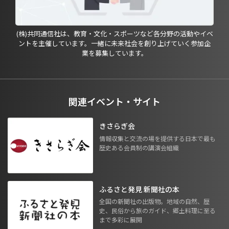
(株)共同通信社は、教育・文化・スポーツなど各分野の活動やイベ
ントを主催しています。一緒に未来社会を創り上げていく参加企
業を募集しています。
関連イベント・サイト
きさらぎ会
情報収集と交流の場を提供する日本で最も
歴史ある会員制の講演会組織
ふるさと発見 新聞社の本
全国の新聞社の出版物。地域の自然、歴
史、民俗から旅のガイド、郷土料理に至る
まで多彩に展開