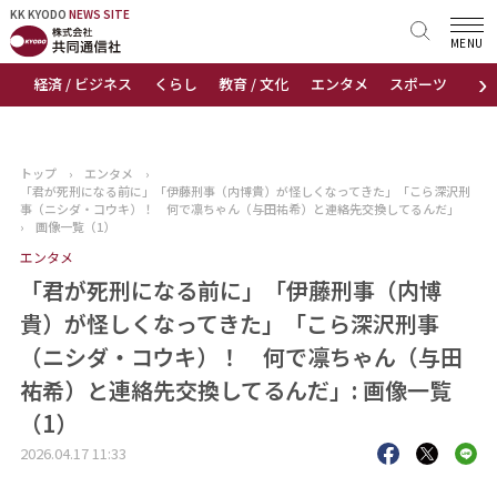
KK KYODO
KK KYODO
NEWS SITE
NEWS SITE
MENU
›
経済 / ビジネス
くらし
教育 / 文化
エンタメ
スポーツ
地
トップページ
お知らせ
トップ
›
エンタメ
›
「君が死刑になる前に」「伊藤刑事（内博貴）が怪しくなってきた」「こら深沢刑
ニュース
事（ニシダ・コウキ）！ 何で凛ちゃん（与田祐希）と連絡先交換してるんだ」
›
画像一覧（1）
エンタメ
おすすめコンテンツ
「君が死刑になる前に」「伊藤刑事（内博
出版物
貴）が怪しくなってきた」「こら深沢刑事
（ニシダ・コウキ）！ 何で凛ちゃん（与田
会社概要
祐希）と連絡先交換してるんだ」: 画像一覧
（1）
2026.04.17 11:33