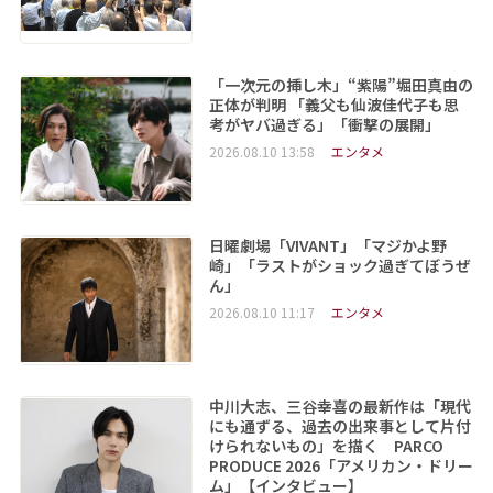
「一次元の挿し木」“紫陽”堀田真由の
正体が判明 「義父も仙波佳代子も思
考がヤバ過ぎる」「衝撃の展開」
2026.08.10 13:58
エンタメ
日曜劇場「VIVANT」「マジかよ野
崎」「ラストがショック過ぎてぼうぜ
ん」
2026.08.10 11:17
エンタメ
中川大志、三谷幸喜の最新作は「現代
にも通ずる、過去の出来事として片付
けられないもの」を描く PARCO
PRODUCE 2026「アメリカン・ドリー
ム」【インタビュー】