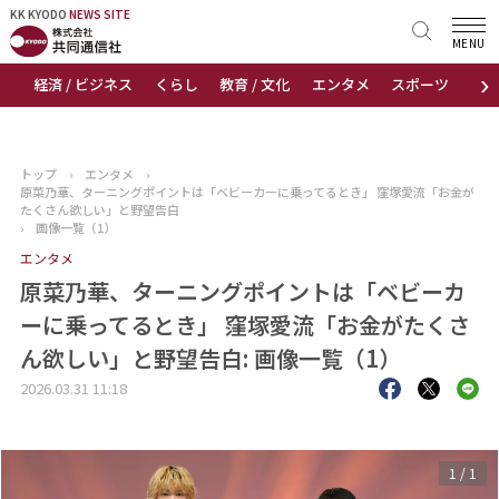
KK KYODO
KK KYODO
NEWS SITE
NEWS SITE
MENU
›
経済 / ビジネス
くらし
教育 / 文化
エンタメ
スポーツ
地
トップページ
お知らせ
トップ
›
エンタメ
›
原菜乃華、ターニングポイントは「ベビーカーに乗ってるとき」 窪塚愛流「お金が
ニュース
たくさん欲しい」と野望告白
›
画像一覧（1）
エンタメ
おすすめコンテンツ
原菜乃華、ターニングポイントは「ベビーカ
出版物
ーに乗ってるとき」 窪塚愛流「お金がたくさ
ん欲しい」と野望告白: 画像一覧（1）
会社概要
2026.03.31 11:18
1
/
1