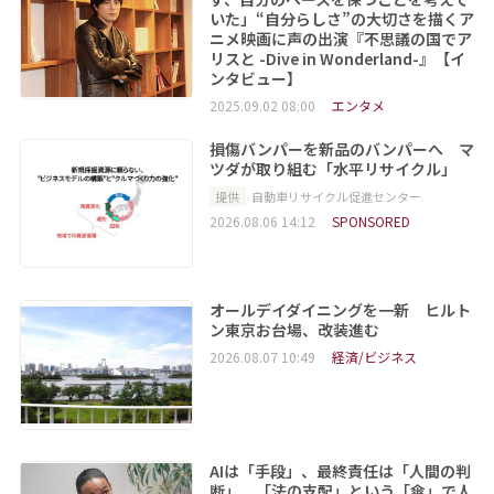
いた」“自分らしさ”の大切さを描くア
ニメ映画に声の出演『不思議の国でア
リスと -Dive in Wonderland-』【イ
ンタビュー】
2025.09.02 08:00
エンタメ
損傷バンパーを新品のバンパーへ マ
ツダが取り組む「水平リサイクル」
提供
自動車リサイクル促進センター
2026.08.06 14:12
SPONSORED
オールデイダイニングを一新 ヒルト
ン東京お台場、改装進む
2026.08.07 10:49
経済/ビジネス
AIは「手段」、最終責任は「人間の判
断」 「法の支配」という「傘」で人