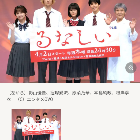
（左から）影山優佳、窪塚愛流、原菜乃華、本島純政、根岸季
衣 （C）エンタメOVO