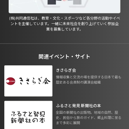
(株)共同通信社は、教育・文化・スポーツなど各分野の活動やイベ
ントを主催しています。一緒に未来社会を創り上げていく参加企
業を募集しています。
関連イベント・サイト
きさらぎ会
情報収集と交流の場を提供する日本で最も
歴史ある会員制の講演会組織
ふるさと発見 新聞社の本
全国の新聞社の出版物。地域の自然、歴
史、民俗から旅のガイド、郷土料理に至る
まで多彩に展開