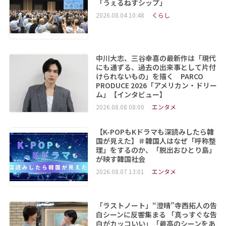
「うぇるねすシップ」
2026.08.04 10:48
くらし
中川大志、三谷幸喜の最新作は「現代
にも通ずる、過去の出来事として片付
けられないもの」を描く PARCO
PRODUCE 2026「アメリカン・ドリー
ム」【インタビュー】
2026.08.08 08:00
エンタメ
【K-POPもKドラマも深読みしたら韓
国が見えた】＃韓国人はなぜ「呼称整
理」をするのか、「脱出おひとり島」
が映す韓国社会
2026.08.07 13:01
エンタメ
「ラストノート」“澄晴”寺西拓人の告
白シーンに反響集まる 「真っすぐな告
白がカッコいい」「最高のシーンをあ