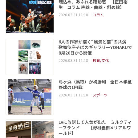
魂込め、あふれる躍動感 【正田裕
生 コラム 直線・曲線・斜め線】
2026.03.31 11:18
コラム
6人の作家が描く“風景と猫”の共演
歌舞伎座そばのギャラリーYOHAKUで
8月20日から開催
2026.03.31 11:18
教育/文化
弓ヶ浜（鳥取）が初勝利 全日本学童
野球の1回戦
2026.03.31 11:18
スポーツ
LVに敗訴して人気が出た ミルクティ
ーブランド 【野村義樹✕リアルワ
ールド】