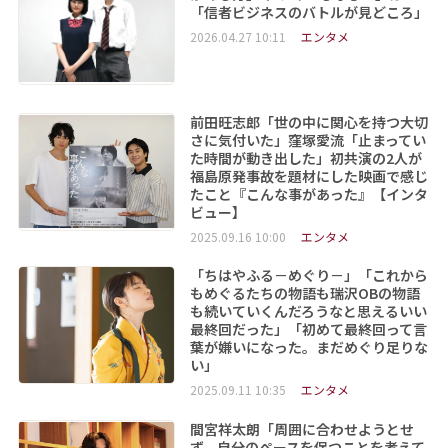
「信者ビジネスのバトルが見どころ」
2026.04.27 10:11
エンタメ
前田旺志郎「世の中に関心を持つ大切
さに気付いた」窪塚愛流「止まってい
た時間が動き出した」初共演の2人が
福島原発事故を題材にした映画で感じ
たこと『こんな事があった』【インタ
ビュー】
2025.09.16 10:00
エンタメ
「ちはやふる－めぐり－」「これから
もめぐるたちの物語も瑞沢OBの物語
も続いていくんだろうなと思えるいい
最終回だった」「初めて最終回って言
葉が嫌いになった。まだめぐり足りな
い」
2025.09.11 10:35
エンタメ
間宮祥太朗「周囲に合わせようとせ
ず、自分のペースを保つことを考えて