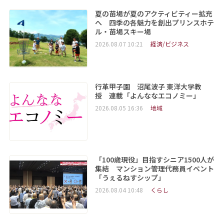
夏の苗場が夏のアクティビティー拡充
へ 四季の各魅力を創出プリンスホテ
ル・苗場スキー場
2026.08.07 10:21
経済/ビジネス
行革甲子園 沼尾波子 東洋大学教
授 連載「よんななエコノミー」
2026.08.05 16:36
地域
「100歳現役」目指すシニア1500人が
集結 マンション管理代務員イベント
「うぇるねすシップ」
2026.08.04 10:48
くらし