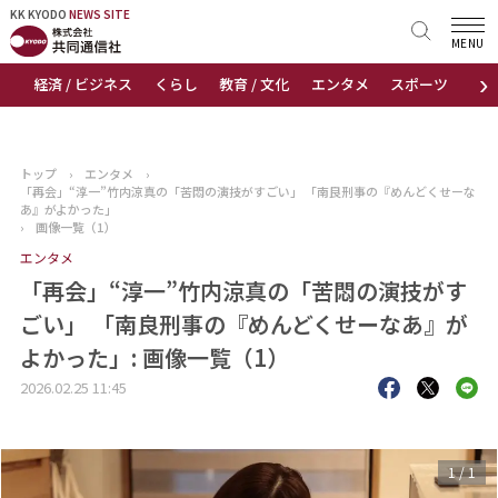
KK KYODO
KK KYODO
NEWS SITE
NEWS SITE
MENU
›
経済 / ビジネス
くらし
教育 / 文化
エンタメ
スポーツ
地
トップページ
お知らせ
トップ
›
エンタメ
›
「再会」“淳一”竹内涼真の「苦悶の演技がすごい」 「南良刑事の『めんどくせーな
ニュース
あ』がよかった」
›
画像一覧（1）
エンタメ
おすすめコンテンツ
「再会」“淳一”竹内涼真の「苦悶の演技がす
出版物
ごい」 「南良刑事の『めんどくせーなあ』が
よかった」: 画像一覧（1）
会社概要
2026.02.25 11:45
1
/
1