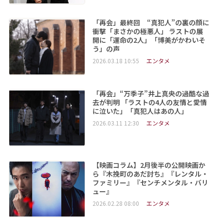
「再会」最終回 “真犯人”の裏の顔に
衝撃「まさかの極悪人」 ラストの展
開に「運命の2人」「博美がかわいそ
う」の声
2026.03.18 10:55
エンタメ
「再会」“万季子”井上真央の過酷な過
去が判明 「ラストの4人の友情と愛情
に泣いた」「真犯人はあの人」
2026.03.11 12:30
エンタメ
【映画コラム】2月後半の公開映画か
ら『木挽町のあだ討ち』『レンタル・
ファミリー』『センチメンタル・バリ
ュー』
2026.02.28 08:00
エンタメ