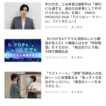
中川大志、三谷幸喜の最新作は「現代
にも通ずる、過去の出来事として片付
けられないもの」を描く PARCO
PRODUCE 2026「アメリカン・ドリー
ム」【インタビュー】
2026.08.08 08:00
エンタメ
【K-POPもKドラマも深読みしたら韓
国が見えた】＃韓国人はなぜ「呼称整
理」をするのか、「脱出おひとり島」
が映す韓国社会
2026.08.07 13:01
エンタメ
「ラストノート」“澄晴”寺西拓人の告
白シーンに反響集まる 「真っすぐな告
白がカッコいい」「最高のシーンをあ
りがとう」
2026.08.07 10:15
エンタメ