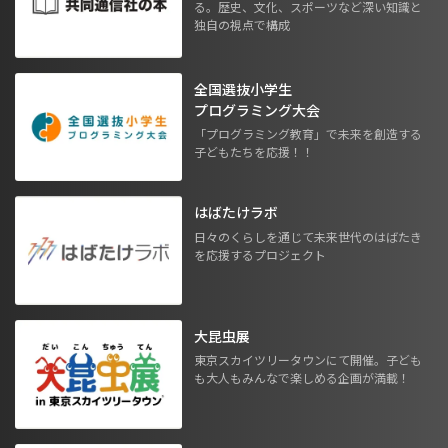
る。歴史、文化、スポーツなど深い知識と
独自の視点で構成
全国選抜小学生
プログラミング大会
「プログラミング教育」で未来を創造する
子どもたちを応援！！
はばたけラボ
日々のくらしを通じて未来世代のはばたき
を応援するプロジェクト
大昆虫展
東京スカイツリータウンにて開催。子ども
も大人もみんなで楽しめる企画が満載！