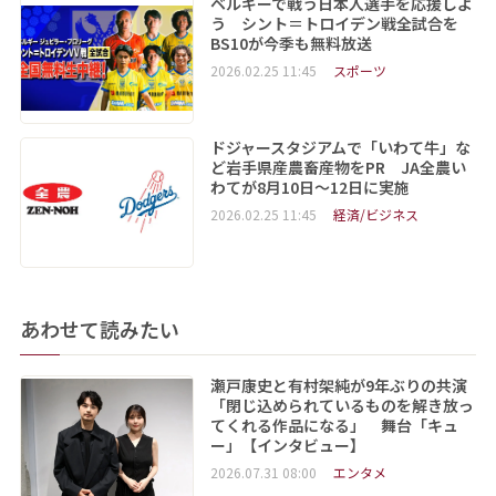
ベルギーで戦う日本人選手を応援しよ
う シント＝トロイデン戦全試合を
BS10が今季も無料放送
2026.02.25 11:45
スポーツ
ドジャースタジアムで「いわて牛」な
ど岩手県産農畜産物をPR JA全農い
わてが8月10日～12日に実施
2026.02.25 11:45
経済/ビジネス
あわせて読みたい
瀬戸康史と有村架純が9年ぶりの共演
「閉じ込められているものを解き放っ
てくれる作品になる」 舞台「キュ
ー」【インタビュー】
2026.07.31 08:00
エンタメ