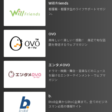
Will Friends
看護職・看護学生のライフサポートマガジ
ン。
OVO
美味しい！楽しい！感動！ 身近で旬な話
題を発信するウェブマガジン
エンタメOVO
ドラマ・映画・舞台・音楽などのニュース
を届けるエンターテインメント・ウェブマ
ガジン
b.
BtoB企業からBtoC企業まで。全てのビジネ
スマン必見の情報サイト