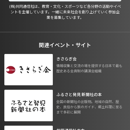
(株)共同通信社は、教育・文化・スポーツなど各分野の活動やイベ
ントを主催しています。一緒に未来社会を創り上げていく参加企
業を募集しています。
関連イベント・サイト
きさらぎ会
情報収集と交流の場を提供する日本で最も
歴史ある会員制の講演会組織
ふるさと発見 新聞社の本
全国の新聞社の出版物。地域の自然、歴
史、民俗から旅のガイド、郷土料理に至る
まで多彩に展開