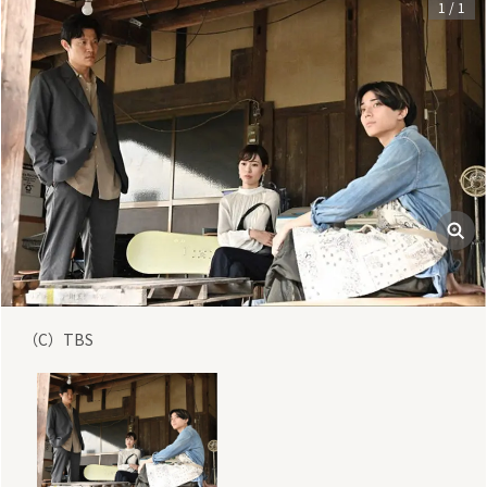
1
/
1
（C）TBS