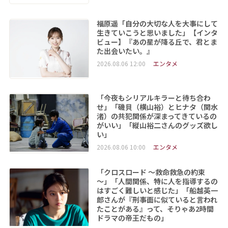
福原遥「自分の大切な人を大事にして
生きていこうと思いました」【インタ
ビュー】『あの星が降る丘で、君とま
た出会いたい。』
2026.08.06 12:00
エンタメ
「今夜もシリアルキラーと待ち合わ
せ」「磯貝（横山裕）とヒナタ（関水
渚）の共犯関係が深まってきているの
がいい」「縦山裕二さんのグッズ欲し
い」
2026.08.06 10:00
エンタメ
「クロスロード ～救命救急の約束
～」「人間関係、特に人を指導するの
はすごく難しいと感じた」「船越英一
郎さんが『刑事面に似ていると言われ
たことがある』って、そりゃあ2時間
ドラマの帝王だもの」