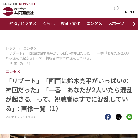
KK KYODO
KK KYODO
NEWS SITE
NEWS SITE
MENU
›
経済 / ビジネス
くらし
教育 / 文化
エンタメ
スポーツ
地
トップページ
お知らせ
トップ
›
エンタメ
›
「リブート」「画面に鈴木亮平がいっぱいの神回だった」「一香『あなたが2人い
ニュース
たら混乱が起きる』って、視聴者はすでに混乱している」
›
画像一覧（1）
エンタメ
おすすめコンテンツ
「リブート」「画面に鈴木亮平がいっぱいの
出版物
神回だった」「一香『あなたが2人いたら混乱
が起きる』って、視聴者はすでに混乱してい
会社概要
る」: 画像一覧（1）
2026.02.23 19:03