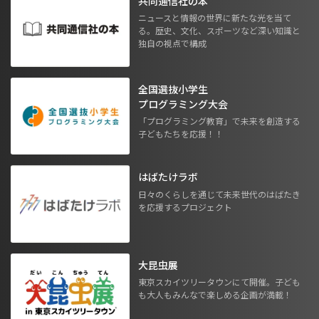
共同通信社の本
ニュースと情報の世界に新たな光を当て
る。歴史、文化、スポーツなど深い知識と
独自の視点で構成
全国選抜小学生
プログラミング大会
「プログラミング教育」で未来を創造する
子どもたちを応援！！
はばたけラボ
日々のくらしを通じて未来世代のはばたき
を応援するプロジェクト
大昆虫展
東京スカイツリータウンにて開催。子ども
も大人もみんなで楽しめる企画が満載！