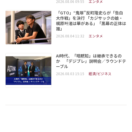
2026.08.06 09:55
エンタメ
「GTO」“鬼塚”反町隆史らが「告白
大作戦」を決行 「カジサックの娘・
梶原叶渚は華がある」「黒幕の正体は
誰」
2026.08.04 11:32
エンタメ
AI時代、「暗黙知」は継承できるの
か 「デジブレ」説明会／ラウンドテ
ーブル
2026.08.03 15:15
経済/ビジネス