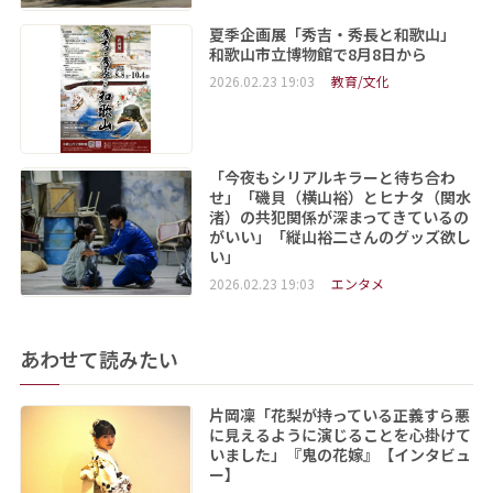
夏季企画展「秀吉・秀長と和歌山」
和歌山市立博物館で8月8日から
2026.02.23 19:03
教育/文化
「今夜もシリアルキラーと待ち合わ
せ」「磯貝（横山裕）とヒナタ（関水
渚）の共犯関係が深まってきているの
がいい」「縦山裕二さんのグッズ欲し
い」
2026.02.23 19:03
エンタメ
あわせて読みたい
片岡凜「花梨が持っている正義すら悪
に見えるように演じることを心掛けて
いました」『鬼の花嫁』【インタビュ
ー】