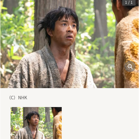
1
/
1
（C）NHK