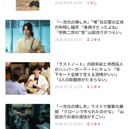
2026.08.08 10:00
くらし
「一次元の挿し木」“唯”白石聖の正体
が判明し騒然 「車椅子だったよね」
「宗教二世の“悠”山田涼介がつらい」
2026.08.03 10:15
エンタメ
「ラストノート」内田有紀と寺西拓人
のハンバーガーデートにキュン 「年
下モード全開で甘える澄晴がいい」
「2人の距離感がたまらない」
2026.07.31 12:36
エンタメ
「一次元の挿し木」ラストで衝撃の展
開 「クローンで作られたのかな」「山
田涼介の涙の演技がすごい」
2026.07.27 10:05
エンタメ