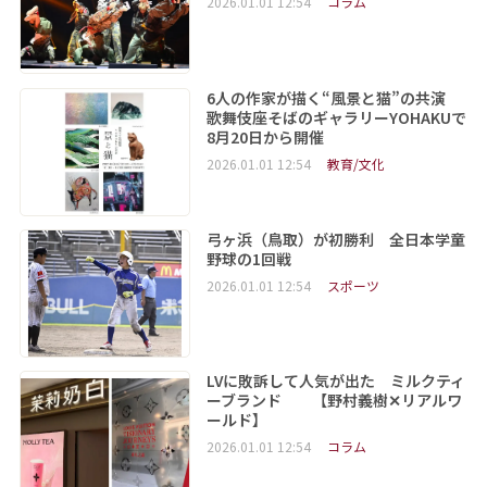
2026.01.01 12:54
コラム
6人の作家が描く“風景と猫”の共演
歌舞伎座そばのギャラリーYOHAKUで
8月20日から開催
2026.01.01 12:54
教育/文化
弓ヶ浜（鳥取）が初勝利 全日本学童
野球の1回戦
2026.01.01 12:54
スポーツ
LVに敗訴して人気が出た ミルクティ
ーブランド 【野村義樹✕リアルワ
ールド】
2026.01.01 12:54
コラム