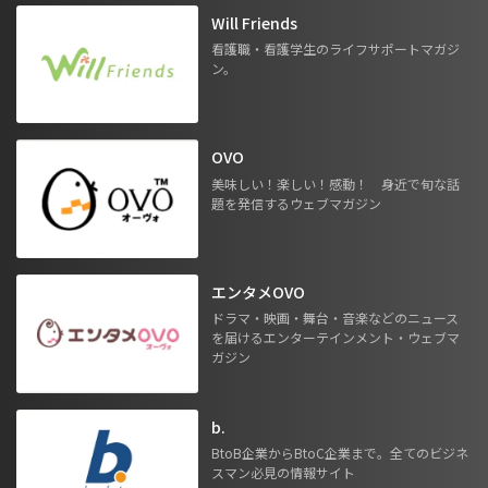
Will Friends
看護職・看護学生のライフサポートマガジ
ン。
OVO
美味しい！楽しい！感動！ 身近で旬な話
題を発信するウェブマガジン
エンタメOVO
ドラマ・映画・舞台・音楽などのニュース
を届けるエンターテインメント・ウェブマ
ガジン
b.
BtoB企業からBtoC企業まで。全てのビジネ
スマン必見の情報サイト