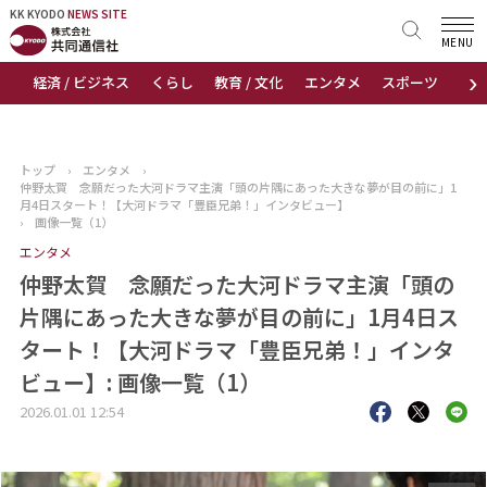
KK KYODO
KK KYODO
NEWS SITE
NEWS SITE
MENU
›
経済 / ビジネス
くらし
教育 / 文化
エンタメ
スポーツ
地
トップページ
お知らせ
トップ
›
エンタメ
›
仲野太賀 念願だった大河ドラマ主演「頭の片隅にあった大きな夢が目の前に」1
ニュース
月4日スタート！【大河ドラマ「豊臣兄弟！」インタビュー】
›
画像一覧（1）
エンタメ
おすすめコンテンツ
仲野太賀 念願だった大河ドラマ主演「頭の
出版物
片隅にあった大きな夢が目の前に」1月4日ス
タート！【大河ドラマ「豊臣兄弟！」インタ
会社概要
ビュー】: 画像一覧（1）
2026.01.01 12:54