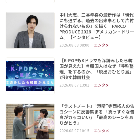
中川大志、三谷幸喜の最新作は「現代
にも通ずる、過去の出来事として片付
けられないもの」を描く PARCO
PRODUCE 2026「アメリカン・ドリー
ム」【インタビュー】
2026.08.08 08:00
エンタメ
【K-POPもKドラマも深読みしたら韓
国が見えた】＃韓国人はなぜ「呼称整
理」をするのか、「脱出おひとり島」
が映す韓国社会
2026.08.07 13:01
エンタメ
「ラストノート」“澄晴”寺西拓人の告
白シーンに反響集まる 「真っすぐな告
白がカッコいい」「最高のシーンをあ
りがとう」
2026.08.07 10:15
エンタメ