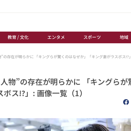
教育 / 文化
エンタメ
スポーツ
地域
”の存在が明らかに 「キングらが驚くのはなぜか」「キング妻がラスボス!?
経済 / ビジネス
誰もが輝いて働く社会へ
くらし
天皇杯サッカー
教育 / 文化
オートレース
人物”の存在が明らかに 「キングらが
エンタメ
競輪
ス!?」: 画像一覧（1）
スポーツ
ボートレース
地域
棋王戦
キーパーソン
女流本因坊戦