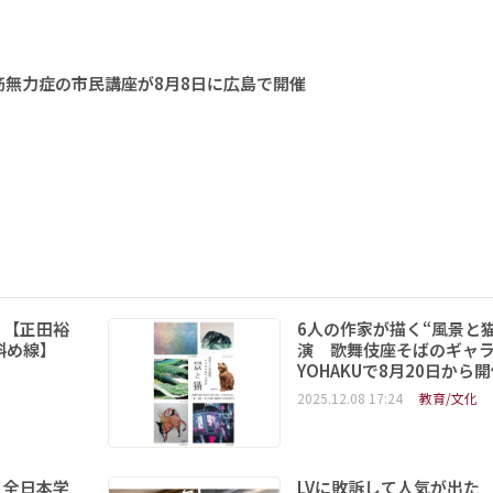
無力症の市民講座が8月8日に広島で開催
 【正田裕
6人の作家が描く“風景と
斜め線】
演 歌舞伎座そばのギャ
YOHAKUで8月20日から
2025.12.08 17:24
教育/文化
 全日本学
LVに敗訴して人気が出た