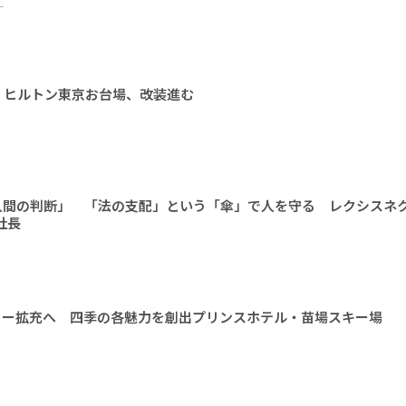
ー
 ヒルトン東京お台場、改装進む
人間の判断」 「法の支配」という「傘」で人を守る レクシスネ
社長
ィー拡充へ 四季の各魅力を創出プリンスホテル・苗場スキー場