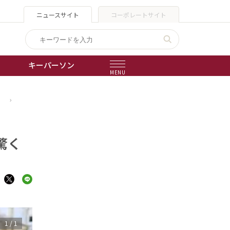
ニュースサイト
コーポレートサイト
キーパーソン
MENU
」
›
出版物
会社概要
驚く
1
/
1