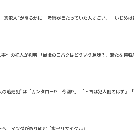
“真犯人”が明らかに 「考察が当たっていた人すごい」「いじめは
人事件の犯人が判明 「最後の口パクはどういう意味？」新たな犠牲
人の逃走犯”は「カンタロー!? 今國!?」 「トヨは犯人側のはず」
ーへ マツダが取り組む「水平リサイクル」