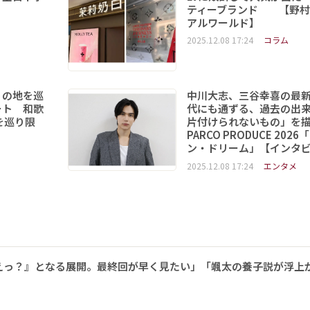
ティーブランド 【野村
アルワールド】
2025.12.08 17:24
コラム
りの地を巡
中川大志、三谷幸喜の最
ート 和歌
代にも通ずる、過去の出
を巡り限
片付けられないもの」を
PARCO PRODUCE 202
ン・ドリーム」【インタ
2025.12.08 17:24
エンタメ
えっ？』となる展開。最終回が早く見たい」「颯太の養子説が浮上