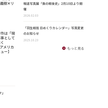
義樹✕リ
報道写真展「食の戦後史」2月10日より開
催
2026.02.03
「羽生結弦 日めくりカレンダー」写真変更
新作は「現
のお知らせ
来事として
2025.10.23
描く
6「アメリカ
もっと見る
ビュー】
か」