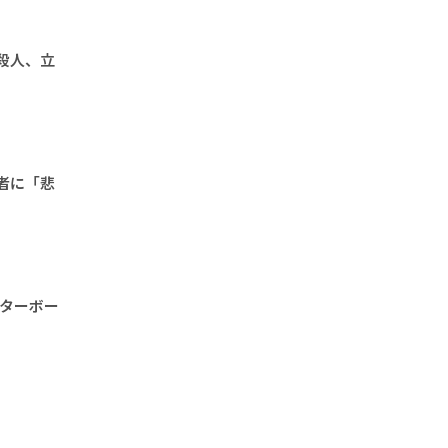
殺人、立
者に「悲
「ターボー