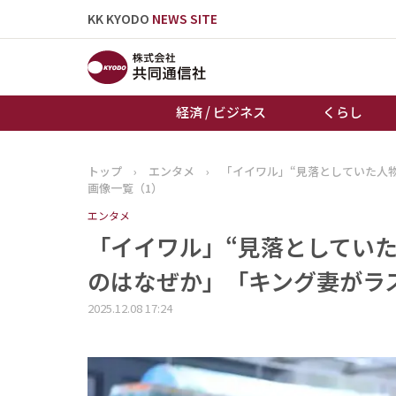
KK KYODO
NEWS SITE
経済 / ビジネス
くらし
トップ
›
エンタメ
›
「イイワル」“見落としていた人物
トップページ
画像一覧（1）
お知らせ
エンタメ
「イイワル」“見落としていた
のはなぜか」「キング妻がラスボ
2025.12.08 17:24