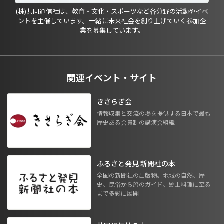
(株)共同通信社は、教育・文化・スポーツなど各分野の活動やイベ
ントを主催しています。一緒に未来社会を創り上げていく参加企
業を募集しています。
関連イベント・サイト
きさらぎ会
情報収集と交流の場を提供する日本で最も
歴史ある会員制の講演会組織
ふるさと発見 新聞社の本
全国の新聞社の出版物。地域の自然、歴
史、民俗から旅のガイド、郷土料理に至る
まで多彩に展開