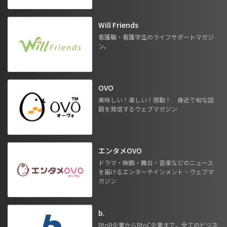
Will Friends
看護職・看護学生のライフサポートマガジ
ン。
OVO
美味しい！楽しい！感動！ 身近で旬な話
題を発信するウェブマガジン
エンタメOVO
ドラマ・映画・舞台・音楽などのニュース
を届けるエンターテインメント・ウェブマ
ガジン
b.
BtoB企業からBtoC企業まで。全てのビジネ