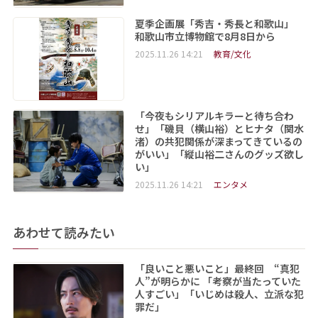
夏季企画展「秀吉・秀長と和歌山」
和歌山市立博物館で8月8日から
2025.11.26 14:21
教育/文化
「今夜もシリアルキラーと待ち合わ
せ」「磯貝（横山裕）とヒナタ（関水
渚）の共犯関係が深まってきているの
がいい」「縦山裕二さんのグッズ欲し
い」
2025.11.26 14:21
エンタメ
あわせて読みたい
「良いこと悪いこと」最終回 “真犯
人”が明らかに 「考察が当たっていた
人すごい」「いじめは殺人、立派な犯
罪だ」