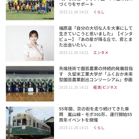
づくりをサポート
2025.11.26 14:21
くらし
福原遥「自分の大切な人を大事にして
生きていこうと思いました」【インタ
ビュー】『あの星が降る丘で、君とま
た出会いたい。』
2025.11.26 14:21
エンタメ
先端技術で園芸農業の持続的発展目指
す 久留米工業大学が「ふくおか未来
型園芸農業創出コンソーシアム」参画
2025.11.26 14:21
経済/ビジネス
55年間、京の街を走り続けてきた車
両 嵐山線・モボ301形、運行開始55
周年イベントを開催
2025.11.26 14:21
くらし