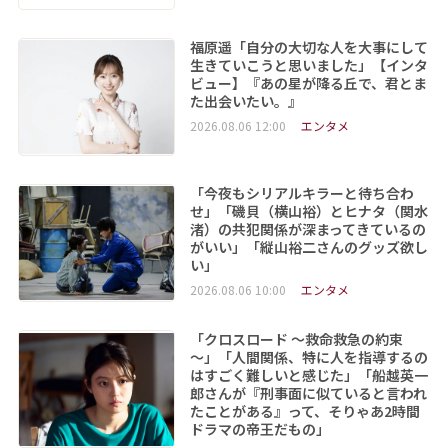
福原遥「自分の大切な人を大事にして
生きていこうと思いました」【インタ
ビュー】『あの星が降る丘で、君とま
た出会いたい。』
2026.08.06 12:00
エンタメ
「今夜もシリアルキラーと待ち合わ
せ」「磯貝（横山裕）とヒナタ（関水
渚）の共犯関係が深まってきているの
がいい」「縦山裕二さんのグッズ欲し
い」
2026.08.06 10:00
エンタメ
「クロスロード ～救命救急の約束
～」「人間関係、特に人を指導するの
はすごく難しいと感じた」「船越英一
郎さんが『刑事面に似ていると言われ
たことがある』って、そりゃあ2時間
ドラマの帝王だもの」