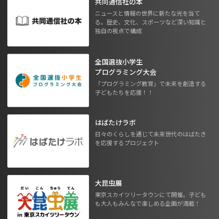
共同通信社の本
ニュースと情報の世界に新たな光を当て
る。歴史、文化、スポーツなど深い知識と
独自の視点で構成
全国選抜小学生
プログラミング大会
「プログラミング教育」で未来を創造する
子どもたちを応援！！
はばたけラボ
日々のくらしを通じて未来世代のはばたき
を応援するプロジェクト
大昆虫展
東京スカイツリータウンにて開催。子ども
も大人もみんなで楽しめる企画が満載！