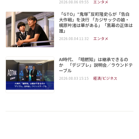
2026.08.06 09:55
エンタメ
「GTO」“鬼塚”反町隆史らが「告白
大作戦」を決行 「カジサックの娘・
梶原叶渚は華がある」「黒幕の正体は
誰」
2026.08.04 11:32
エンタメ
AI時代、「暗黙知」は継承できるの
か 「デジブレ」説明会／ラウンドテ
ーブル
2026.08.03 15:15
経済/ビジネス