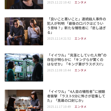
2025.12.22 10:42
エンタメ
「良いこと悪いこと」連続殺人事件の
犯人が判明 「最後の口パクはどうい
う意味？」新たな犠牲者に「悲し過ぎ
る」
2025.12.14 21:52
エンタメ
「イイワル」“見落としていた人物”の
存在が明らかに 「キングらが驚くの
はなぜか」「キング妻がラスボス!?」
2025.12.08 10:44
エンタメ
「イイワル」“4人目の犠牲者”に視聴
者衝撃 「ラスト5分に怖さが密集して
た」「黒幕の口封じか」
2025.11.17 10:49
エンタメ