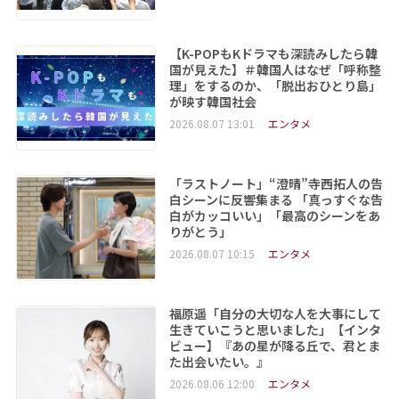
【K-POPもKドラマも深読みしたら韓
国が見えた】＃韓国人はなぜ「呼称整
理」をするのか、「脱出おひとり島」
が映す韓国社会
2026.08.07 13:01
エンタメ
「ラストノート」“澄晴”寺西拓人の告
白シーンに反響集まる 「真っすぐな告
白がカッコいい」「最高のシーンをあ
りがとう」
2026.08.07 10:15
エンタメ
福原遥「自分の大切な人を大事にして
生きていこうと思いました」【インタ
ビュー】『あの星が降る丘で、君とま
た出会いたい。』
2026.08.06 12:00
エンタメ