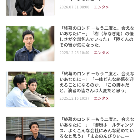
2026.07.31 08:00
エンタメ
「終幕のロンド －もう二度と、会えな
いあなたに－」「樹（草なぎ剛）の優
しさが全部包んでいった」「陸くんの
その後が気になった」
2025.12.23 10:40
エンタメ
「終幕のロンド －もう二度と、会えな
いあなたに－」「一体どんな終幕を迎
えることになるのか」「この脚本だ
と、演者の皆さんは大変だと思う」
2025.12.16 10:37
エンタメ
「終幕のロンド －もう二度と、会えな
いあなたに－」「御厨ホールディング
ス、よくこんな会社にみんな勤めてい
るなと思う」「まあのんびりいこー