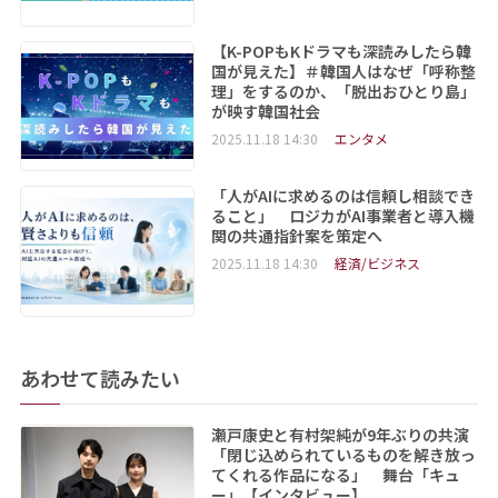
【K-POPもKドラマも深読みしたら韓
国が見えた】＃韓国人はなぜ「呼称整
理」をするのか、「脱出おひとり島」
が映す韓国社会
2025.11.18 14:30
エンタメ
「人がAIに求めるのは信頼し相談でき
ること」 ロジカがAI事業者と導入機
関の共通指針案を策定へ
2025.11.18 14:30
経済/ビジネス
あわせて読みたい
瀬戸康史と有村架純が9年ぶりの共演
「閉じ込められているものを解き放っ
てくれる作品になる」 舞台「キュ
ー」【インタビュー】