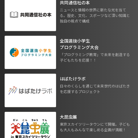
共同通信社の本
ニュースと情報の世界に新たな光を当て
る。歴史、文化、スポーツなど深い知識と
独自の視点で構成
全国選抜小学生
プログラミング大会
「プログラミング教育」で未来を創造する
子どもたちを応援！！
はばたけラボ
日々のくらしを通じて未来世代のはばたき
を応援するプロジェクト
大昆虫展
東京スカイツリータウンにて開催。子ども
も大人もみんなで楽しめる企画が満載！