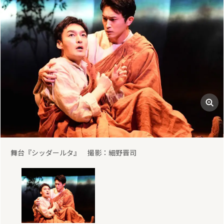
舞台『シッダールタ』 撮影：細野晋司