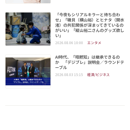
「今夜もシリアルキラーと待ち合わ
せ」「磯貝（横山裕）とヒナタ（関水
渚）の共犯関係が深まってきているの
がいい」「縦山裕二さんのグッズ欲し
い」
2026.08.06 10:00
エンタメ
AI時代、「暗黙知」は継承できるの
か 「デジブレ」説明会／ラウンドテ
ーブル
2026.08.03 15:15
経済/ビジネス