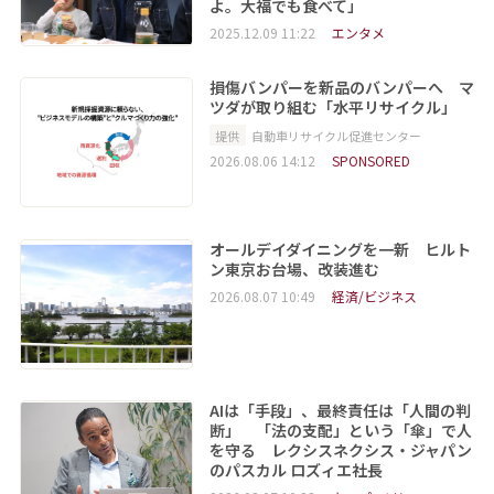
よ。大福でも食べて」
2025.12.09 11:22
エンタメ
損傷バンパーを新品のバンパーへ マ
ツダが取り組む「水平リサイクル」
提供
自動車リサイクル促進センター
2026.08.06 14:12
SPONSORED
オールデイダイニングを一新 ヒルト
ン東京お台場、改装進む
2026.08.07 10:49
経済/ビジネス
AIは「手段」、最終責任は「人間の判
断」 「法の支配」という「傘」で人
を守る レクシスネクシス・ジャパン
のパスカル ロズィエ社長