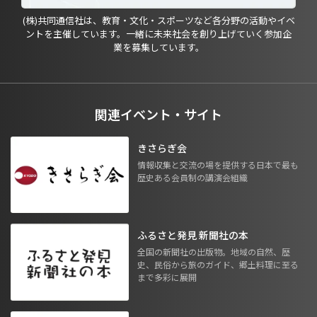
(株)共同通信社は、教育・文化・スポーツなど各分野の活動やイベ
ントを主催しています。一緒に未来社会を創り上げていく参加企
業を募集しています。
関連イベント・サイト
きさらぎ会
情報収集と交流の場を提供する日本で最も
歴史ある会員制の講演会組織
ふるさと発見 新聞社の本
全国の新聞社の出版物。地域の自然、歴
史、民俗から旅のガイド、郷土料理に至る
まで多彩に展開