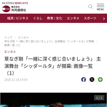
KK KYODO
KK KYODO
NEWS SITE
NEWS SITE
MENU
›
経済 / ビジネス
くらし
教育 / 文化
エンタメ
スポーツ
地
トップページ
お知らせ
トップ
›
エンタメ
›
草なぎ剛「一緒に深く感じ合いましょう」 主演舞台「シッダールタ」が開幕
›
ニュース
画像一覧（1）
エンタメ
おすすめコンテンツ
草なぎ剛「一緒に深く感じ合いましょう」 主
演舞台「シッダールタ」が開幕: 画像一覧
出版物
（1）
会社概要
2025.11.18 14:30
1
/
1