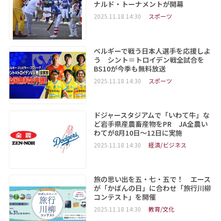
ナルド・トーナメントが開幕
2025.11.18 14:30
スポーツ
ベルギーで戦う日本人選手を応援しよ
う シント＝トロイデン戦全試合を
BS10が今季も無料放送
2025.11.18 14:30
スポーツ
ドジャースタジアムで「いわて牛」な
ど岩手県産農畜産物をPR JA全農い
わてが8月10日～12日に実施
2025.11.18 14:30
経済/ビジネス
旅の思い出を五・七・五で！ エース
が「かばんの日」に合わせ「旅行川柳
コンテスト」を開催
2025.11.18 14:30
教育/文化