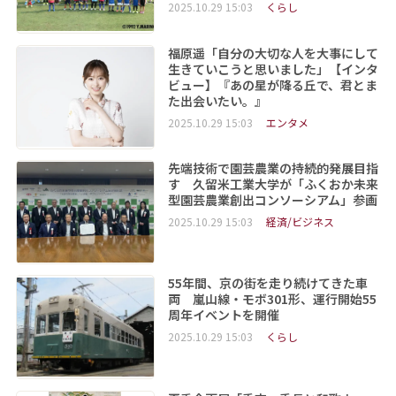
2025.10.29 15:03
くらし
福原遥「自分の大切な人を大事にして
生きていこうと思いました」【インタ
ビュー】『あの星が降る丘で、君とま
た出会いたい。』
2025.10.29 15:03
エンタメ
先端技術で園芸農業の持続的発展目指
す 久留米工業大学が「ふくおか未来
型園芸農業創出コンソーシアム」参画
2025.10.29 15:03
経済/ビジネス
55年間、京の街を走り続けてきた車
両 嵐山線・モボ301形、運行開始55
周年イベントを開催
2025.10.29 15:03
くらし