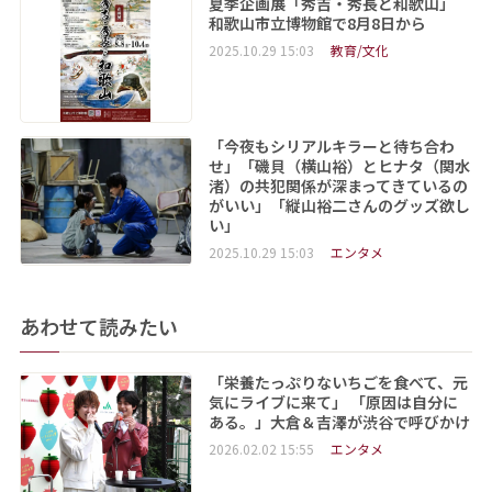
夏季企画展「秀吉・秀長と和歌山」
和歌山市立博物館で8月8日から
2025.10.29 15:03
教育/文化
「今夜もシリアルキラーと待ち合わ
せ」「磯貝（横山裕）とヒナタ（関水
渚）の共犯関係が深まってきているの
がいい」「縦山裕二さんのグッズ欲し
い」
2025.10.29 15:03
エンタメ
あわせて読みたい
「栄養たっぷりないちごを食べて、元
気にライブに来て」 「原因は自分に
ある。」大倉＆吉澤が渋谷で呼びかけ
2026.02.02 15:55
エンタメ