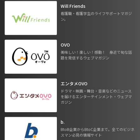
Will Friends
看護職・看護学生のライフサポートマガジ
ン。
OVO
美味しい！楽しい！感動！ 身近で旬な話
題を発信するウェブマガジン
エンタメOVO
ドラマ・映画・舞台・音楽などのニュース
を届けるエンターテインメント・ウェブマ
ガジン
b.
BtoB企業からBtoC企業まで。全てのビジネ
スマン必見の情報サイト