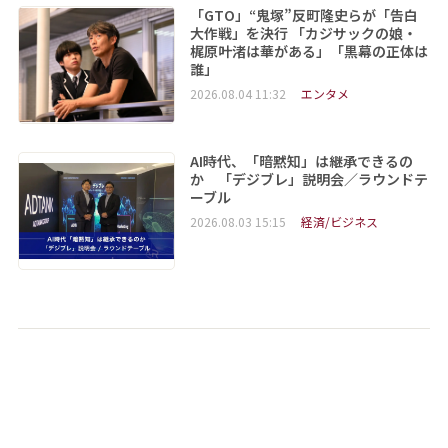
「GTO」“鬼塚”反町隆史らが「告白
大作戦」を決行 「カジサックの娘・
梶原叶渚は華がある」「黒幕の正体は
誰」
2026.08.04 11:32
エンタメ
AI時代、「暗黙知」は継承できるの
か 「デジブレ」説明会／ラウンドテ
ーブル
2026.08.03 15:15
経済/ビジネス