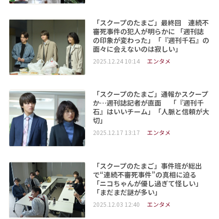
「スクープのたまご」最終回 連続不
審死事件の犯人が明らかに 「週刊誌
の印象が変わった」「『週刊千石』の
面々に会えないのは寂しい」
2025.12.24 10:14
エンタメ
「スクープのたまご」通報かスクープ
か…週刊誌記者が直面 「『週刊千
石』はいいチーム」「人脈と信頼が大
切」
2025.12.17 13:17
エンタメ
「スクープのたまご」事件班が総出
で“連続不審死事件”の真相に迫る
「ニコちゃんが優し過ぎて怪しい」
「まだまだ謎が多い」
2025.12.03 12:40
エンタメ