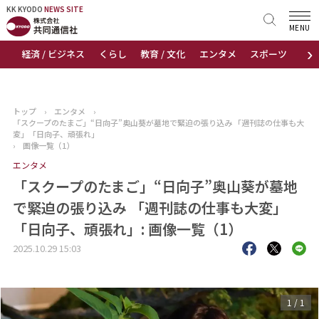
KK KYODO
KK KYODO
NEWS SITE
NEWS SITE
MENU
›
経済 / ビジネス
くらし
教育 / 文化
エンタメ
スポーツ
地
トップページ
お知らせ
トップ
›
エンタメ
›
「スクープのたまご」“日向子”奥山葵が墓地で緊迫の張り込み 「週刊誌の仕事も大
ニュース
変」「日向子、頑張れ」
›
画像一覧（1）
エンタメ
おすすめコンテンツ
「スクープのたまご」“日向子”奥山葵が墓地
出版物
で緊迫の張り込み 「週刊誌の仕事も大変」
「日向子、頑張れ」: 画像一覧（1）
会社概要
2025.10.29 15:03
1
/
1