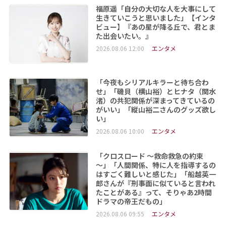
福原遥「自分の大切な人を大事にして
生きていこうと思いました」【インタ
ビュー】『あの星が降る丘で、君とま
た出会いたい。』
2026.08.06 12:00
エンタメ
「今夜もシリアルキラーと待ち合わ
せ」「磯貝（横山裕）とヒナタ（関水
渚）の共犯関係が深まってきているの
がいい」「縦山裕二さんのグッズ欲し
い」
2026.08.06 10:00
エンタメ
「クロスロード ～救命救急の約束
～」「人間関係、特に人を指導するの
はすごく難しいと感じた」「船越英一
郎さんが『刑事面に似ていると言われ
たことがある』って、そりゃあ2時間
ドラマの帝王だもの」
2026.08.06 09:55
エンタメ