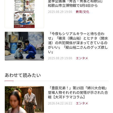
夏季企画展「秀吉・秀長と和歌山」
和歌山市立博物館で8月8日から
2025.08.29 19:00
教育/文化
「今夜もシリアルキラーと待ち合わ
せ」「磯貝（横山裕）とヒナタ（関水
渚）の共犯関係が深まってきているの
がいい」「縦山裕二さんのグッズ欲し
い」
2025.08.29 19:00
エンタメ
あわせて読みたい
「豊臣兄弟！」第15回「姉川大合戦」
登場人物それぞれの覚悟が示された合
戦【大河ドラマコラム】
2026.04.22 16:22
エンタメ