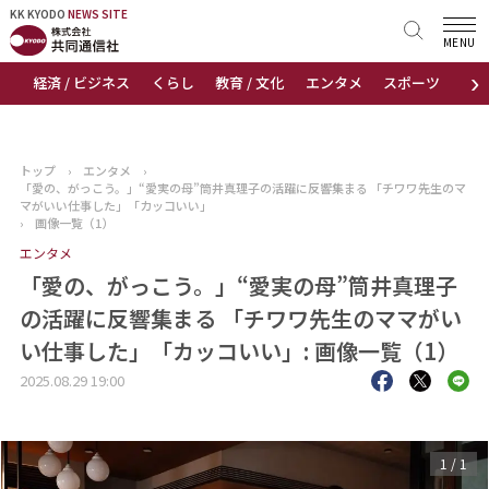
KK KYODO
KK KYODO
NEWS SITE
NEWS SITE
MENU
›
経済 / ビジネス
くらし
教育 / 文化
エンタメ
スポーツ
地
トップページ
お知らせ
トップ
›
エンタメ
›
「愛の、がっこう。」“愛実の母”筒井真理子の活躍に反響集まる 「チワワ先生のマ
ニュース
マがいい仕事した」「カッコいい」
›
画像一覧（1）
エンタメ
おすすめコンテンツ
「愛の、がっこう。」“愛実の母”筒井真理子
出版物
の活躍に反響集まる 「チワワ先生のママがい
い仕事した」「カッコいい」: 画像一覧（1）
会社概要
2025.08.29 19:00
1
/
1