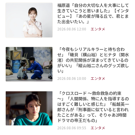
福原遥「自分の大切な人を大事にして
生きていこうと思いました」【インタ
ビュー】『あの星が降る丘で、君とま
た出会いたい。』
2026.08.06 12:00
エンタメ
「今夜もシリアルキラーと待ち合わ
せ」「磯貝（横山裕）とヒナタ（関水
渚）の共犯関係が深まってきているの
がいい」「縦山裕二さんのグッズ欲し
い」
2026.08.06 10:00
エンタメ
「クロスロード ～救命救急の約束
～」「人間関係、特に人を指導するの
はすごく難しいと感じた」「船越英一
郎さんが『刑事面に似ていると言われ
たことがある』って、そりゃあ2時間
ドラマの帝王だもの」
2026.08.06 09:55
エンタメ