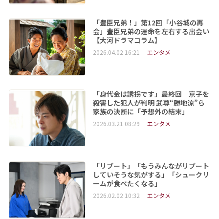
「豊臣兄弟！」第12回「小谷城の再
会」豊臣兄弟の運命を左右する出会い
【大河ドラマコラム】
2026.04.02 16:21
エンタメ
「身代金は誘拐です」最終回 京子を
殺害した犯人が判明 武尊“勝地涼”ら
家族の決断に「予想外の結末」
2026.03.21 08:29
エンタメ
「リブート」「もうみんながリブート
していそうな気がする」「シュークリ
ームが食べたくなる」
2026.02.02 10:32
エンタメ