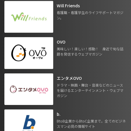
Will Friends
看護職・看護学生のライフサポートマガジ
ン。
OVO
美味しい！楽しい！感動！ 身近で旬な話
題を発信するウェブマガジン
エンタメOVO
ドラマ・映画・舞台・音楽などのニュース
を届けるエンターテインメント・ウェブマ
ガジン
b.
BtoB企業からBtoC企業まで。全てのビジネ
スマン必見の情報サイト