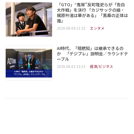
「GTO」“鬼塚”反町隆史らが「告白
大作戦」を決行 「カジサックの娘・
梶原叶渚は華がある」「黒幕の正体は
誰」
2026.08.04 11:32
エンタメ
AI時代、「暗黙知」は継承できるの
か 「デジブレ」説明会／ラウンドテ
ーブル
2026.08.03 15:15
経済/ビジネス