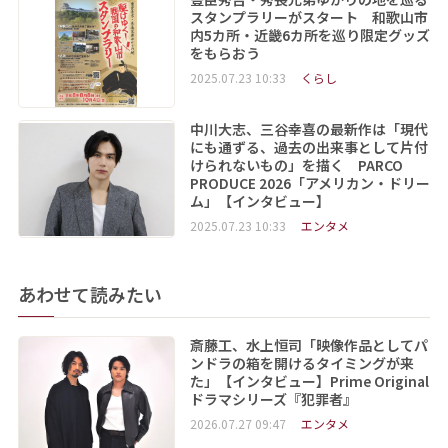
スタンプラリーがスタート 和歌山市
内5カ所・近畿6カ所を巡り限定グッズ
をもらおう
2025.07.23 10:33
くらし
中川大志、三谷幸喜の最新作は「現代
にも通ずる、過去の出来事として片付
けられないもの」を描く PARCO
PRODUCE 2026「アメリカン・ドリー
ム」【インタビュー】
2025.07.23 10:33
エンタメ
あわせて読みたい
斎藤工、水上恒司「映像作品としてパ
ンドラの箱を開けるタイミングが来
た」【インタビュー】Prime Original
ドラマシリーズ『犯罪者』
2026.07.27 09:47
エンタメ