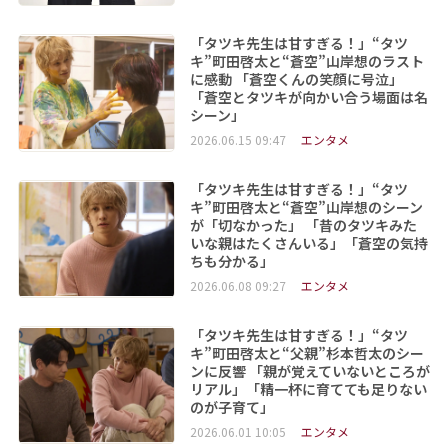
「タツキ先生は甘すぎる！」“タツ
キ”町田啓太と“蒼空”山岸想のラスト
に感動 「蒼空くんの笑顔に号泣」
「蒼空とタツキが向かい合う場面は名
シーン」
2026.06.15 09:47
エンタメ
「タツキ先生は甘すぎる！」“タツ
キ”町田啓太と“蒼空”山岸想のシーン
が「切なかった」 「昔のタツキみた
いな親はたくさんいる」「蒼空の気持
ちも分かる」
2026.06.08 09:27
エンタメ
「タツキ先生は甘すぎる！」“タツ
キ”町田啓太と“父親”杉本哲太のシー
ンに反響 「親が覚えていないところが
リアル」「精一杯に育てても足りない
のが子育て」
2026.06.01 10:05
エンタメ