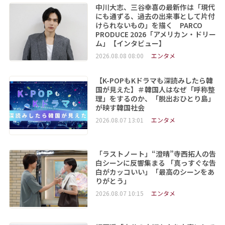
中川大志、三谷幸喜の最新作は「現代
にも通ずる、過去の出来事として片付
けられないもの」を描く PARCO
PRODUCE 2026「アメリカン・ドリー
ム」【インタビュー】
2026.08.08 08:00
エンタメ
【K-POPもKドラマも深読みしたら韓
国が見えた】＃韓国人はなぜ「呼称整
理」をするのか、「脱出おひとり島」
が映す韓国社会
2026.08.07 13:01
エンタメ
「ラストノート」“澄晴”寺西拓人の告
白シーンに反響集まる 「真っすぐな告
白がカッコいい」「最高のシーンをあ
りがとう」
2026.08.07 10:15
エンタメ