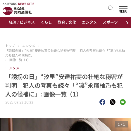
KK KYODO
KK KYODO
NEWS SITE
NEWS SITE
MENU
›
経済 / ビジネス
くらし
教育 / 文化
エンタメ
スポーツ
地
トップページ
お知らせ
トップ
›
エンタメ
›
「誘拐の日」“汐里”安達祐実の壮絶な秘密が判明 犯人の考察も続々「“凛”永尾柚
ニュース
乃も犯人の候補に」
›
画像一覧（1）
エンタメ
おすすめコンテンツ
「誘拐の日」“汐里”安達祐実の壮絶な秘密が
出版物
判明 犯人の考察も続々「“凛”永尾柚乃も犯
人の候補に」: 画像一覧（1）
会社概要
2025.07.23 10:33
1
/
1