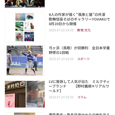
6人の作家が描く“風景と猫”の共演
歌舞伎座そばのギャラリーYOHAKUで
8月20日から開催
2025.07.23 10:33
教育/文化
弓ヶ浜（鳥取）が初勝利 全日本学童
野球の1回戦
2025.07.23 10:33
スポーツ
LVに敗訴して人気が出た ミルクティ
ーブランド 【野村義樹✕リアルワ
ールド】
2025.07.23 10:33
コラム
豊臣秀吉・秀長兄弟ゆかりの地を巡る