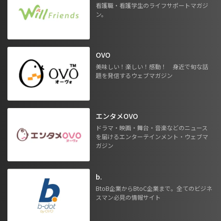
看護職・看護学生のライフサポートマガジ
ン。
OVO
美味しい！楽しい！感動！ 身近で旬な話
題を発信するウェブマガジン
エンタメOVO
ドラマ・映画・舞台・音楽などのニュース
を届けるエンターテインメント・ウェブマ
ガジン
b.
BtoB企業からBtoC企業まで。全てのビジネ
スマン必見の情報サイト