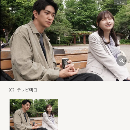
1
/
1
（C）テレビ朝日