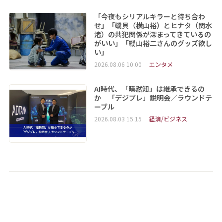
「今夜もシリアルキラーと待ち合わ
せ」「磯貝（横山裕）とヒナタ（関水
渚）の共犯関係が深まってきているの
がいい」「縦山裕二さんのグッズ欲し
い」
2026.08.06 10:00
エンタメ
AI時代、「暗黙知」は継承できるの
か 「デジブレ」説明会／ラウンドテ
ーブル
2026.08.03 15:15
経済/ビジネス