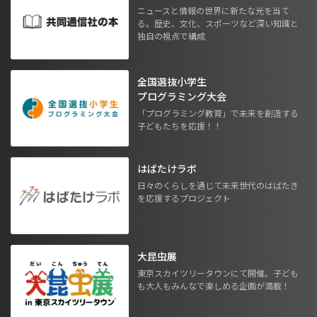
ニュースと情報の世界に新たな光を当て
る。歴史、文化、スポーツなど深い知識と
独自の視点で構成
全国選抜小学生
プログラミング大会
「プログラミング教育」で未来を創造する
子どもたちを応援！！
はばたけラボ
日々のくらしを通じて未来世代のはばたき
を応援するプロジェクト
大昆虫展
東京スカイツリータウンにて開催。子ども
も大人もみんなで楽しめる企画が満載！