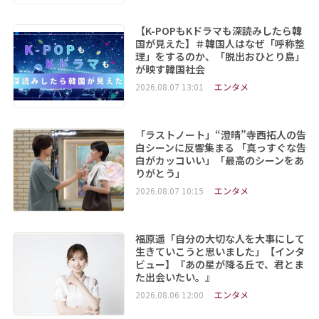
【K-POPもKドラマも深読みしたら韓
国が見えた】＃韓国人はなぜ「呼称整
理」をするのか、「脱出おひとり島」
が映す韓国社会
2026.08.07 13:01
エンタメ
「ラストノート」“澄晴”寺西拓人の告
白シーンに反響集まる 「真っすぐな告
白がカッコいい」「最高のシーンをあ
りがとう」
2026.08.07 10:15
エンタメ
福原遥「自分の大切な人を大事にして
生きていこうと思いました」【インタ
ビュー】『あの星が降る丘で、君とま
た出会いたい。』
2026.08.06 12:00
エンタメ