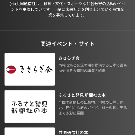
(株)共同通信社は、教育・文化・スポーツなど各分野の活動やイベ
ントを主催しています。一緒に未来社会を創り上げていく参加企
業を募集しています。
関連イベント・サイト
きさらぎ会
情報収集と交流の場を提供する日本で最も
歴史ある会員制の講演会組織
ふるさと発見 新聞社の本
全国の新聞社の出版物。地域の自然、歴
史、民俗から旅のガイド、郷土料理に至る
まで多彩に展開
共同通信社の本