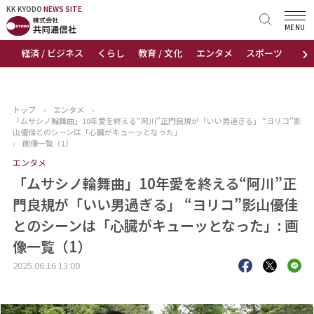
KK KYODO
KK KYODO
NEWS SITE
NEWS SITE
MENU
›
経済 / ビジネス
くらし
教育 / 文化
エンタメ
スポーツ
地
トップページ
お知らせ
トップ
›
エンタメ
›
「ムサシノ輪舞曲」10年愛を終える“阿川”正門良規が「いい男過ぎる」 “ヨリコ”影
ニュース
山優佳とのシーンは「心臓がキューッとなった」
›
画像一覧（1）
エンタメ
おすすめコンテンツ
「ムサシノ輪舞曲」10年愛を終える“阿川”正
出版物
門良規が「いい男過ぎる」 “ヨリコ”影山優佳
とのシーンは「心臓がキューッとなった」: 画
会社概要
像一覧（1）
2025.06.16 13:00