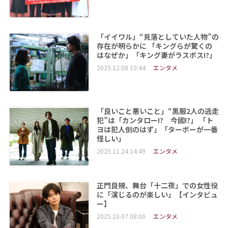
「イイワル」“見落としていた人物”の
存在が明らかに 「キングらが驚くの
はなぜか」「キング妻がラスボス!?」
2025.12.08 10:44
エンタメ
「良いこと悪いこと」“黒服2人の逃走
犯”は「カンタロー!? 今國!?」 「ト
ヨは犯人側のはず」「ターボーが一番
怪しい」
2025.11.24 14:49
エンタメ
正門良規、舞台「十二夜」での女性役
に「演じるのが楽しい」【インタビュ
ー】
2025.10.07 08:00
エンタメ