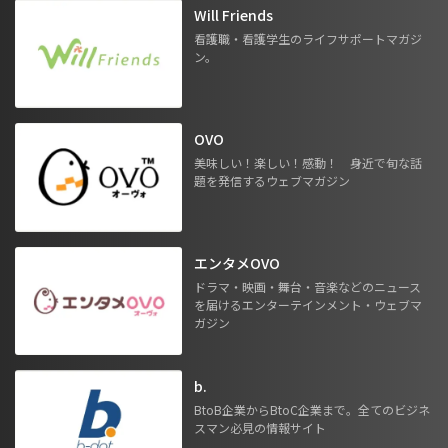
Will Friends
看護職・看護学生のライフサポートマガジ
ン。
OVO
美味しい！楽しい！感動！ 身近で旬な話
題を発信するウェブマガジン
エンタメOVO
ドラマ・映画・舞台・音楽などのニュース
を届けるエンターテインメント・ウェブマ
ガジン
b.
BtoB企業からBtoC企業まで。全てのビジネ
スマン必見の情報サイト