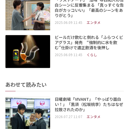
白シーンに反響集まる 「真っすぐな告
白がカッコいい」「最高のシーンをあ
りがとう」
2025.06.09 11:45
エンタメ
ビールだけ飲むと倒れる「ふらつくビ
アグラス」発売 “強制的に水を飲
む”仕掛けで適正飲酒を後押し
2025.06.09 11:45
くらし
あわせて読みたい
日曜劇場「VIVANT」「やっぱり面白
い！」「黒須（松坂桃李）たちはなぜ
拉致されたのか」
2026.07.27 11:07
エンタメ