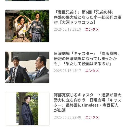
「豊臣兄弟！」第6回「兄弟の絆」
序盤の集大成となった小一郎必死の説
得【大河ドラマコラム】
2026.02.17 13:19
エンタメ
日曜劇場「キャスター」「ある意味、
伝説の日曜劇場になってしまったか
も」「果たして続編はあるのか」
2025.06.16 13:17
エンタメ
阿部寛演じるキャスター・進藤が巨大
勢力に立ち向かう 日曜劇場「キャス
ター」最終回にtimelesz・寺西拓人
が出演
2025.06.08 22:48
エンタメ