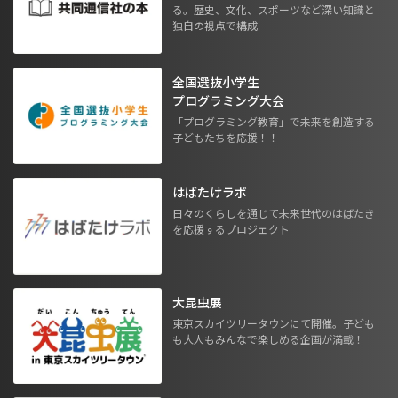
る。歴史、文化、スポーツなど深い知識と
独自の視点で構成
全国選抜小学生
プログラミング大会
「プログラミング教育」で未来を創造する
子どもたちを応援！！
はばたけラボ
日々のくらしを通じて未来世代のはばたき
を応援するプロジェクト
大昆虫展
東京スカイツリータウンにて開催。子ども
も大人もみんなで楽しめる企画が満載！