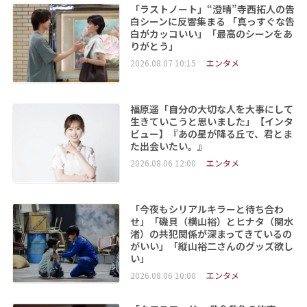
「ラストノート」“澄晴”寺西拓人の告
白シーンに反響集まる 「真っすぐな告
白がカッコいい」「最高のシーンをあ
りがとう」
2026.08.07 10:15
エンタメ
福原遥「自分の大切な人を大事にして
生きていこうと思いました」【インタ
ビュー】『あの星が降る丘で、君とま
た出会いたい。』
2026.08.06 12:00
エンタメ
「今夜もシリアルキラーと待ち合わ
せ」「磯貝（横山裕）とヒナタ（関水
渚）の共犯関係が深まってきているの
がいい」「縦山裕二さんのグッズ欲し
い」
2026.08.06 10:00
エンタメ