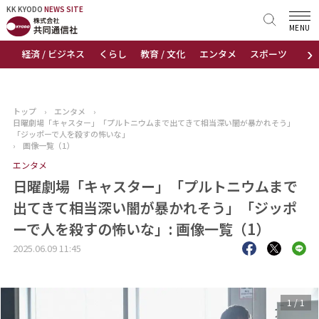
KK KYODO
KK KYODO
NEWS SITE
NEWS SITE
MENU
›
経済 / ビジネス
くらし
教育 / 文化
エンタメ
スポーツ
地
トップページ
お知らせ
トップ
›
エンタメ
›
日曜劇場「キャスター」「プルトニウムまで出てきて相当深い闇が暴かれそう」
ニュース
「ジッポーで人を殺すの怖いな」
›
画像一覧（1）
エンタメ
おすすめコンテンツ
日曜劇場「キャスター」「プルトニウムまで
出版物
出てきて相当深い闇が暴かれそう」「ジッポ
ーで人を殺すの怖いな」: 画像一覧（1）
会社概要
2025.06.09 11:45
1
/
1