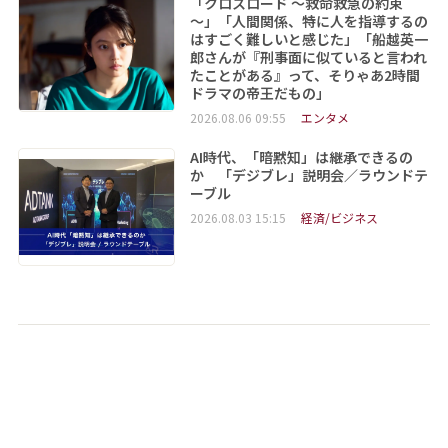
「クロスロード ～救命救急の約束
～」「人間関係、特に人を指導するの
はすごく難しいと感じた」「船越英一
郎さんが『刑事面に似ていると言われ
たことがある』って、そりゃあ2時間
ドラマの帝王だもの」
2026.08.06 09:55
エンタメ
AI時代、「暗黙知」は継承できるの
か 「デジブレ」説明会／ラウンドテ
ーブル
2026.08.03 15:15
経済/ビジネス