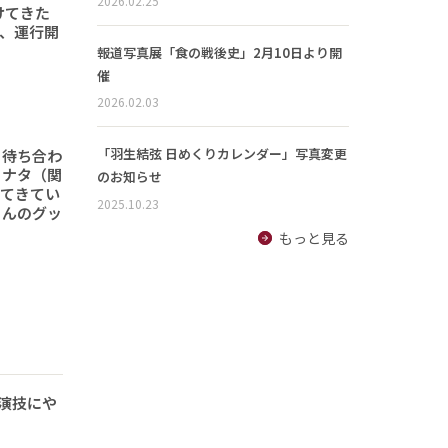
2026.02.25
けてきた
形、運行開
報道写真展「食の戦後史」2月10日より開
催
2026.02.03
「羽生結弦 日めくりカレンダー」写真変更
と待ち合わ
ヒナタ（関
のお知らせ
ってきてい
2025.10.23
さんのグッ
もっと見る
の演技にや