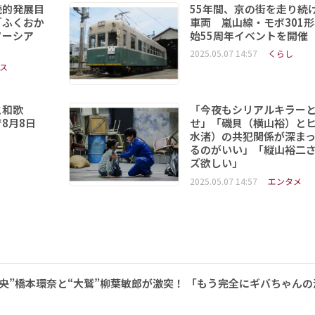
続的発展目
55年間、京の街を走り続
「ふくおか
車両 嵐山線・モボ301
ソーシア
始55周年イベントを開催
2025.05.07 14:57
くらし
ス
と和歌
「今夜もシリアルキラー
8月8日
せ」「磯貝（横山裕）と
水渚）の共犯関係が深ま
るのがいい」「縦山裕二
ズ欲しい」
2025.05.07 14:57
エンタメ
央”橋本環奈と“大鷲”柳葉敏郎が激突！ 「もう完全にギバちゃん