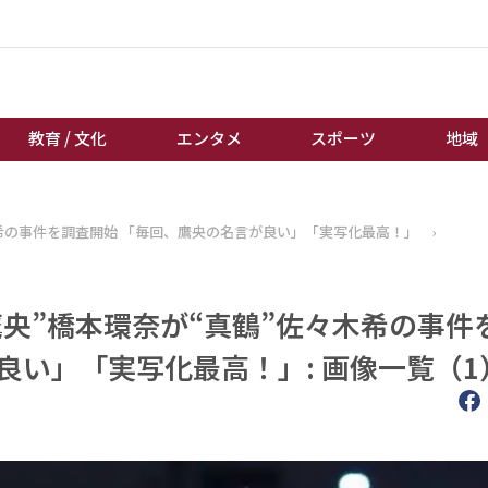
教育 / 文化
エンタメ
スポーツ
地域
経済 / ビジネス
誰もが輝いて働く社会へ
希の事件を調査開始 「毎回、鷹央の名言が良い」「実写化最高！」
›
くらし
天皇杯サッカー
教育 / 文化
オートレース
央”橋本環奈が“真鶴”佐々木希の事件
エンタメ
競輪
スポーツ
ボートレース
良い」「実写化最高！」: 画像一覧（1
地域
棋王戦
キーパーソン
女流本因坊戦