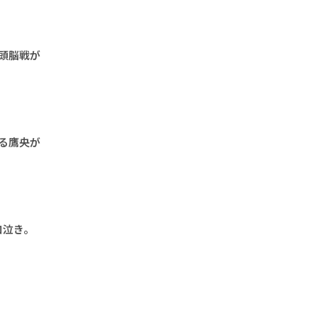
の頭脳戦が
する鷹央が
ロ泣き。