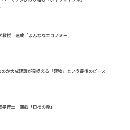
ー
大学教授 連載「よんななエコノミー」
のか――大成建設が見据える「建物」という最後のピース
 農学博士 連載「口福の源」