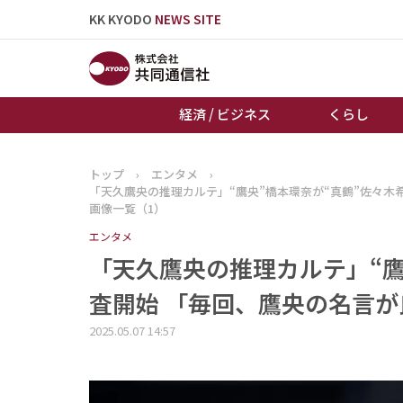
KK KYODO
NEWS SITE
経済 / ビジネス
くらし
トップ
›
エンタメ
›
トップページ
「天久鷹央の推理カルテ」“鷹央”橋本環奈が“真鶴”佐々木
お知らせ
画像一覧（1）
エンタメ
「天久鷹央の推理カルテ」“鷹
査開始 「毎回、鷹央の名言が
2025.05.07 14:57