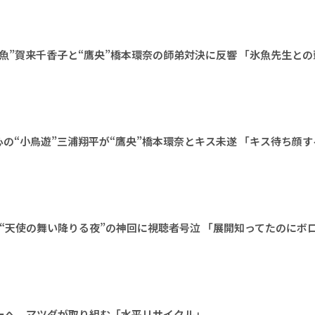
魚”賀来千香子と“鷹央”橋本環奈の師弟対決に反響 「氷魚先生と
の“小鳥遊”三浦翔平が“鷹央”橋本環奈とキス未遂 「キス待ち顔
“天使の舞い降りる夜”の神回に視聴者号泣 「展開知ってたのにボ
ーへ マツダが取り組む「水平リサイクル」