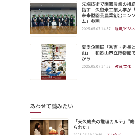
先端技術で園芸農業の持
指す 久留米工業大学が
未来型園芸農業創出コン
ム」参画
2025.05.07 14:57
経済/ビジネ
夏季企画展「秀吉・秀長
山」 和歌山市立博物館で
から
2025.05.07 14:57
教育/文化
あわせて読みたい
「天久鷹央の推理カルテ」“鷹
られた」
2025.06.18 12:48
エンタメ