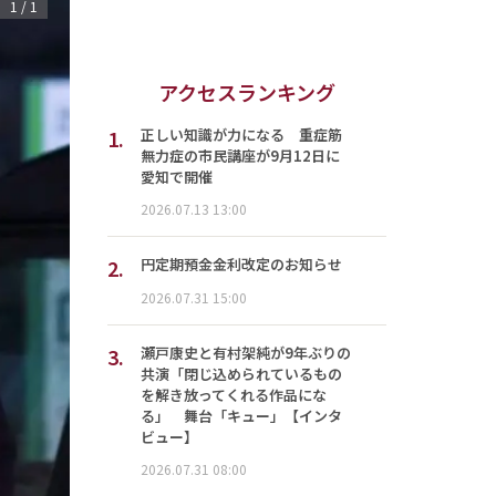
1
/
1
アクセスランキング
1.
正しい知識が力になる 重症筋
無力症の市民講座が9月12日に
愛知で開催
2026.07.13 13:00
2.
円定期預金金利改定のお知らせ
2026.07.31 15:00
3.
瀬戸康史と有村架純が9年ぶりの
共演「閉じ込められているもの
を解き放ってくれる作品にな
る」 舞台「キュー」【インタ
ビュー】
2026.07.31 08:00