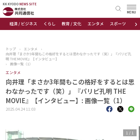
KK KYODO
KK KYODO
NEWS SITE
NEWS SITE
MENU
›
経済 / ビジネス
くらし
教育 / 文化
エンタメ
スポーツ
地
トップページ
お知らせ
トップ
›
エンタメ
›
向井理「まさか3年間もこの格好をするとは思わなかったです（笑）」『パリピ孔
ニュース
明 THE MOVIE』【インタビュー】
›
画像一覧（1）
エンタメ
おすすめコンテンツ
向井理「まさか3年間もこの格好をするとは思
出版物
わなかったです（笑）」『パリピ孔明 THE
MOVIE』【インタビュー】: 画像一覧（1）
会社概要
2025.04.24 11:03
1
/
1