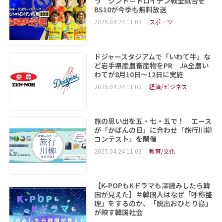
う シント＝トロイデン戦全試合を
BS10が今季も無料放送
2025.04.24 11:03
スポーツ
ドジャースタジアムで「いわて牛」な
ど岩手県産農畜産物をPR JA全農い
わてが8月10日～12日に実施
2025.04.24 11:03
経済/ビジネス
旅の思い出を五・七・五で！ エース
が「かばんの日」に合わせ「旅行川柳
コンテスト」を開催
2025.04.24 11:03
教育/文化
【K-POPもKドラマも深読みしたら韓
国が見えた】＃韓国人はなぜ「呼称整
理」をするのか、「脱出おひとり島」
が映す韓国社会