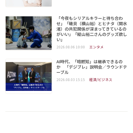
「今夜もシリアルキラーと待ち合わ
せ」「磯貝（横山裕）とヒナタ（関水
渚）の共犯関係が深まってきているの
がいい」「縦山裕二さんのグッズ欲し
い」
2026.08.06 10:00
エンタメ
AI時代、「暗黙知」は継承できるの
か 「デジブレ」説明会／ラウンドテ
ーブル
2026.08.03 15:15
経済/ビジネス