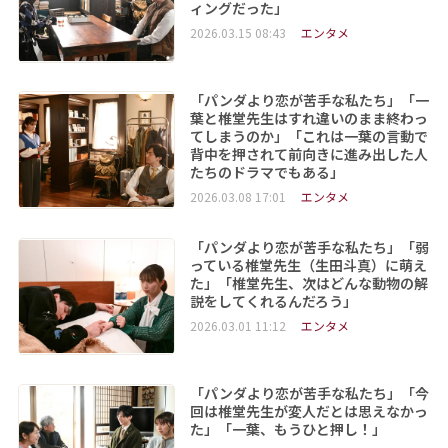
ィングだった」
2026.03.15 08:43
エンタメ
「パンダより恋が苦手な私たち」「一
葉と椎堂先生はすれ違いのまま終わっ
てしまうのか」「これは一葉の言動で
背中を押されて前向きに進み出した人
たちのドラマでもある」
2026.03.08 17:01
エンタメ
「パンダより恋が苦手な私たち」「弱
っている椎堂先生（生田斗真）に萌え
た」「椎堂先生、次はどんな動物の解
説をしてくれるんだろう」
2026.03.01 11:12
エンタメ
「パンダより恋が苦手な私たち」「今
回は椎堂先生が変人だとは思えなかっ
た」「一葉、もうひと押し！」