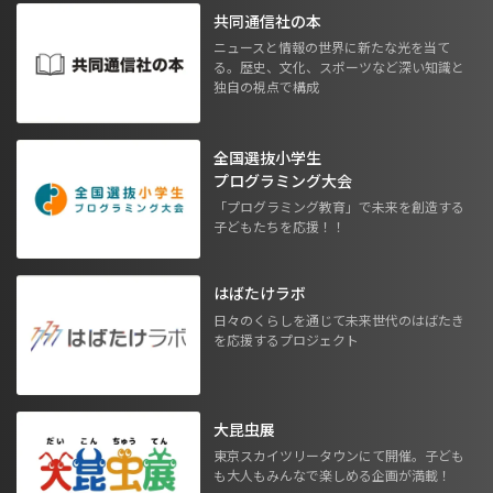
共同通信社の本
ニュースと情報の世界に新たな光を当て
る。歴史、文化、スポーツなど深い知識と
独自の視点で構成
全国選抜小学生
プログラミング大会
「プログラミング教育」で未来を創造する
子どもたちを応援！！
はばたけラボ
日々のくらしを通じて未来世代のはばたき
を応援するプロジェクト
大昆虫展
東京スカイツリータウンにて開催。子ども
も大人もみんなで楽しめる企画が満載！