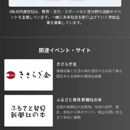
(株)共同通信社は、教育・文化・スポーツなど各分野の活動やイベ
ントを主催しています。一緒に未来社会を創り上げていく参加企
業を募集しています。
関連イベント・サイト
きさらぎ会
情報収集と交流の場を提供する日本で最も
歴史ある会員制の講演会組織
ふるさと発見 新聞社の本
全国の新聞社の出版物。地域の自然、歴
史、民俗から旅のガイド、郷土料理に至る
まで多彩に展開