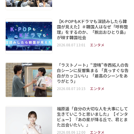
【K-POPもKドラマも深読みしたら韓
国が見えた】＃韓国人はなぜ「呼称整
理」をするのか、「脱出おひとり島」
が映す韓国社会
2026.08.07 13:01
エンタメ
「ラストノート」“澄晴”寺西拓人の告
白シーンに反響集まる 「真っすぐな告
白がカッコいい」「最高のシーンをあ
りがとう」
2026.08.07 10:15
エンタメ
福原遥「自分の大切な人を大事にして
生きていこうと思いました」【インタ
ビュー】『あの星が降る丘で、君とま
た出会いたい。』
2026.08.06 12:00
エンタメ