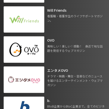
Will Friends
看護職・看護学生のライフサポートマガジ
ン。
OVO
美味しい！楽しい！感動！ 身近で旬な話
題を発信するウェブマガジン
エンタメOVO
ドラマ・映画・舞台・音楽などのニュース
を届けるエンターテインメント・ウェブマ
ガジン
b.
BtoB企業からBtoC企業まで。全てのビジネ