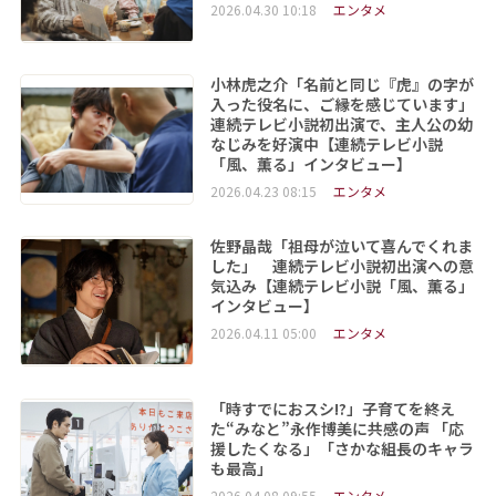
2026.04.30 10:18
エンタメ
小林虎之介「名前と同じ『虎』の字が
入った役名に、ご縁を感じています」
連続テレビ小説初出演で、主人公の幼
なじみを好演中【連続テレビ小説
「風、薫る」インタビュー】
2026.04.23 08:15
エンタメ
佐野晶哉「祖母が泣いて喜んでくれま
した」 連続テレビ小説初出演への意
気込み【連続テレビ小説「風、薫る」
インタビュー】
2026.04.11 05:00
エンタメ
「時すでにおスシ!?」子育てを終え
た“みなと”永作博美に共感の声 「応
援したくなる」「さかな組長のキャラ
も最高」
2026.04.08 09:55
エンタメ