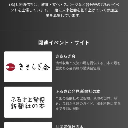
(株)共同通信社は、教育・文化・スポーツなど各分野の活動やイベ
ントを主催しています。一緒に未来社会を創り上げていく参加企
業を募集しています。
関連イベント・サイト
きさらぎ会
情報収集と交流の場を提供する日本で最も
歴史ある会員制の講演会組織
ふるさと発見 新聞社の本
全国の新聞社の出版物。地域の自然、歴
史、民俗から旅のガイド、郷土料理に至る
まで多彩に展開
共同通信社の本