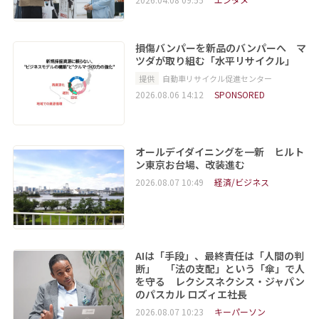
損傷バンパーを新品のバンパーへ マ
ツダが取り組む「水平リサイクル」
提供
自動車リサイクル促進センター
2026.08.06 14:12
SPONSORED
オールデイダイニングを一新 ヒルト
ン東京お台場、改装進む
2026.08.07 10:49
経済/ビジネス
AIは「手段」、最終責任は「人間の判
断」 「法の支配」という「傘」で人
を守る レクシスネクシス・ジャパン
のパスカル ロズィエ社長
2026.08.07 10:23
キーパーソン