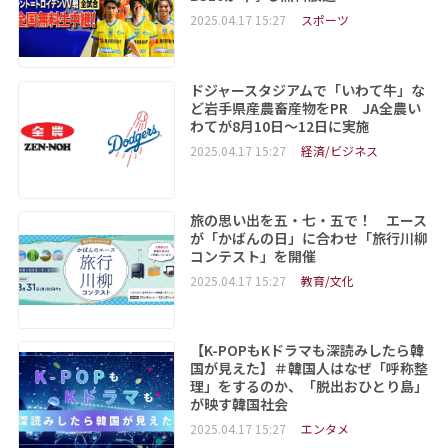
2025.04.17 15:27
スポーツ
ドジャースタジアムで「いわて牛」な
ど岩手県産農畜産物をPR JA全農い
わてが8月10日～12日に実施
2025.04.17 15:27
経済/ビジネス
旅の思い出を五・七・五で！ エース
が「かばんの日」に合わせ「旅行川柳
コンテスト」を開催
2025.04.17 15:27
教育/文化
【K-POPもKドラマも深読みしたら韓
国が見えた】＃韓国人はなぜ「呼称整
理」をするのか、「脱出おひとり島」
が映す韓国社会
2025.04.17 15:27
エンタメ