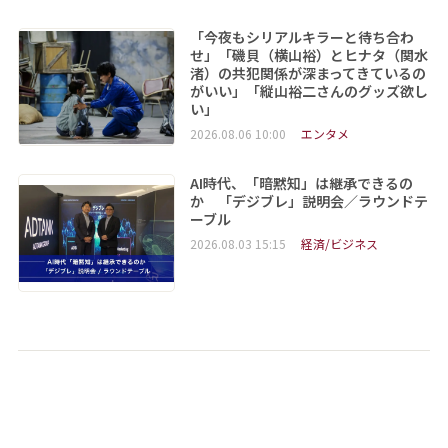
「今夜もシリアルキラーと待ち合わ
せ」「磯貝（横山裕）とヒナタ（関水
渚）の共犯関係が深まってきているの
がいい」「縦山裕二さんのグッズ欲し
い」
2026.08.06 10:00
エンタメ
AI時代、「暗黙知」は継承できるの
か 「デジブレ」説明会／ラウンドテ
ーブル
2026.08.03 15:15
経済/ビジネス