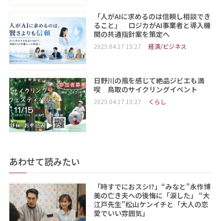
「人がAIに求めるのは信頼し相談でき
ること」 ロジカがAI事業者と導入機
関の共通指針案を策定へ
2025.04.17 15:27
経済/ビジネス
日野川の風を感じて絶品ジビエも満
喫 鳥取のサイクリングイベント
2025.04.17 15:27
くらし
あわせて読みたい
「時すでにおスシ!?」“みなと”永作博
美の亡き夫への後悔に「涙した」 “大
江戸先生”松山ケンイチと「大人の恋
愛でいい雰囲気」