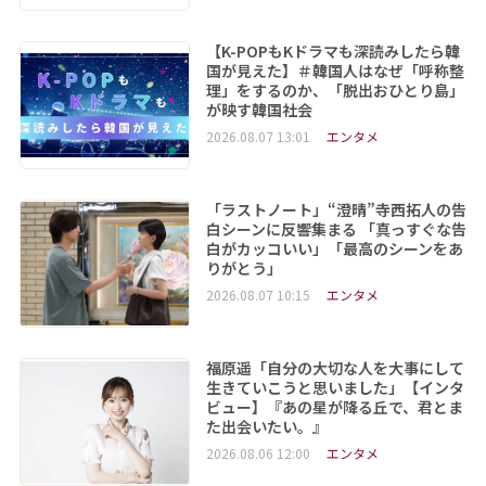
【K-POPもKドラマも深読みしたら韓
国が見えた】＃韓国人はなぜ「呼称整
理」をするのか、「脱出おひとり島」
が映す韓国社会
2026.08.07 13:01
エンタメ
「ラストノート」“澄晴”寺西拓人の告
白シーンに反響集まる 「真っすぐな告
白がカッコいい」「最高のシーンをあ
りがとう」
2026.08.07 10:15
エンタメ
福原遥「自分の大切な人を大事にして
生きていこうと思いました」【インタ
ビュー】『あの星が降る丘で、君とま
た出会いたい。』
2026.08.06 12:00
エンタメ