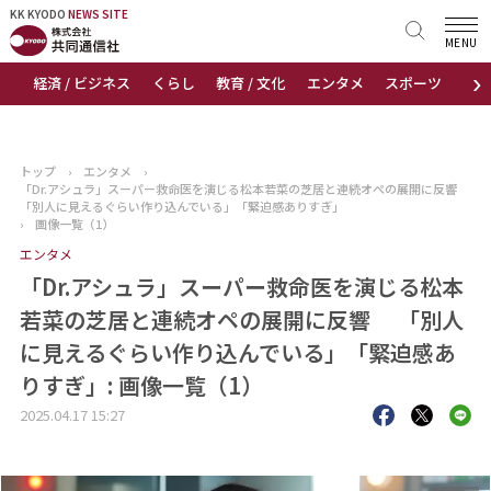
KK KYODO
KK KYODO
NEWS SITE
NEWS SITE
MENU
›
経済 / ビジネス
くらし
教育 / 文化
エンタメ
スポーツ
地
トップページ
お知らせ
トップ
›
エンタメ
›
「Dr.アシュラ」スーパー救命医を演じる松本若菜の芝居と連続オペの展開に反響
ニュース
「別人に見えるぐらい作り込んでいる」「緊迫感ありすぎ」
›
画像一覧（1）
エンタメ
おすすめコンテンツ
「Dr.アシュラ」スーパー救命医を演じる松本
出版物
若菜の芝居と連続オペの展開に反響 「別人
に見えるぐらい作り込んでいる」「緊迫感あ
会社概要
りすぎ」: 画像一覧（1）
2025.04.17 15:27