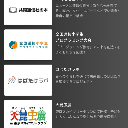
ニュースと情報の世界に新たな光を当て
る。歴史、文化、スポーツなど深い知識と
独自の視点で構成
全国選抜小学生
プログラミング大会
「プログラミング教育」で未来を創造する
子どもたちを応援！！
はばたけラボ
日々のくらしを通じて未来世代のはばたき
を応援するプロジェクト
大昆虫展
東京スカイツリータウンにて開催。子ども
も大人もみんなで楽しめる企画が満載！