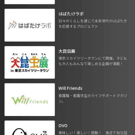
はばたけラボ
日々のくらしを通じて未来世代のはばたき
を応援するプロジェクト
大昆虫展
東京スカイツリータウンにて開催。子ども
も大人もみんなで楽しめる企画が満載！
Will Friends
看護職・看護学生のライフサポートマガジ
ン。
OVO
美味しい！楽しい！感動！ 身近で旬な話