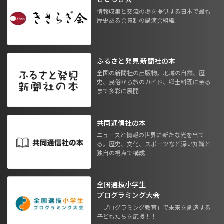
情報収集と交流の場を提供する日本で最も
歴史ある会員制の講演会組織
ふるさと発見 新聞社の本
全国の新聞社の出版物。地域の自然、歴
史、民俗から旅のガイド、郷土料理に至る
まで多彩に展開
共同通信社の本
ニュースと情報の世界に新たな光を当て
る。歴史、文化、スポーツなど深い知識と
独自の視点で構成
全国選抜小学生
プログラミング大会
「プログラミング教育」で未来を創造する
子どもたちを応援！！