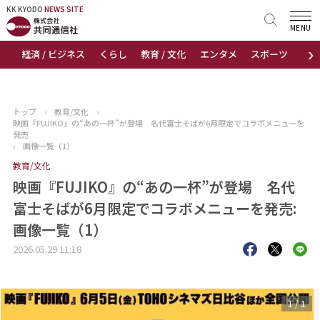
KK KYODO
KK KYODO
NEWS SITE
NEWS SITE
MENU
›
経済 / ビジネス
くらし
教育 / 文化
エンタメ
スポーツ
地
トップページ
お知らせ
トップ
›
教育/文化
›
映画『FUJIKO』の“あの一杯”が登場 名代富士そばが6月限定でコラボメニューを
ニュース
発売
›
画像一覧（1）
教育/文化
おすすめコンテンツ
映画『FUJIKO』の“あの一杯”が登場 名代
出版物
富士そばが6月限定でコラボメニューを発売:
画像一覧（1）
会社概要
2026.05.29 11:18
1
/
1