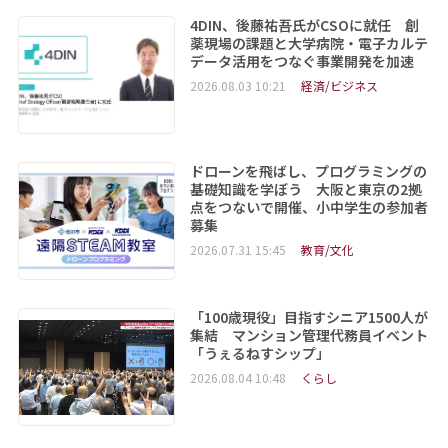
4DIN、後藤祐吾氏がCSOに就任 創
薬現場の課題と大学病院・電子カルテ
データ活用をつなぐ事業開発を加速
2026.08.03 10:21
経済/ビジネス
ドローンを飛ばし、プログラミングの
基礎知識を学ぼう 大阪と東京の2拠
点をつないで開催、小中学生の参加者
募集
2026.07.31 15:45
教育/文化
「100歳現役」目指すシニア1500人が
集結 マンション管理代務員イベント
「うぇるねすシップ」
2026.08.04 10:48
くらし