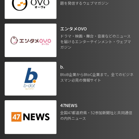
題を発信するウェブマガジン
エンタメOVO
ドラマ・映画・舞台・音楽などのニュース
を届けるエンターテインメント・ウェブマ
ガジン
b.
BtoB企業からBtoC企業まで。全てのビジネ
スマン必見の情報サイト
47NEWS
全国47都道府県・52参加新聞社と共同通信
の内外ニュース