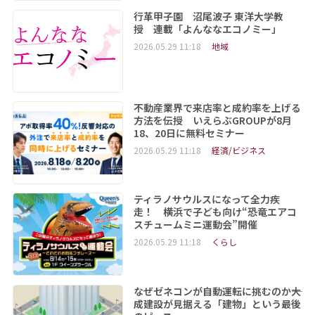
行革甲子園 沼尾波子 東洋大学教
授 連載「よんななエコノミー」
2026.05.29 11:18
地域
不動産業界で来店率と成約率を上げる
方法を伝授 いえらぶGROUPが8月
18、20日に無料セミナー
2026.05.29 11:18
経済/ビジネス
ティラノサウルスになって全力疾
走！ 横浜で子ども向け“恐竜エアコ
スチュームミニ運動会”開催
2026.05.29 11:18
くらし
なぜゼネコンが自動運転に挑むのか――大
成建設が見据える「建物」という最後