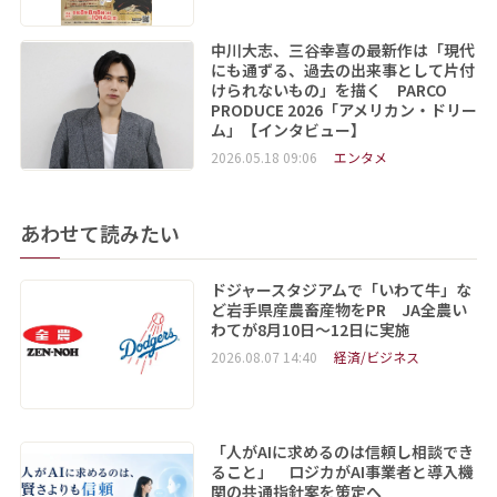
中川大志、三谷幸喜の最新作は「現代
にも通ずる、過去の出来事として片付
けられないもの」を描く PARCO
PRODUCE 2026「アメリカン・ドリー
ム」【インタビュー】
2026.05.18 09:06
エンタメ
あわせて読みたい
ドジャースタジアムで「いわて牛」な
ど岩手県産農畜産物をPR JA全農い
わてが8月10日～12日に実施
2026.08.07 14:40
経済/ビジネス
「人がAIに求めるのは信頼し相談でき
ること」 ロジカがAI事業者と導入機
関の共通指針案を策定へ