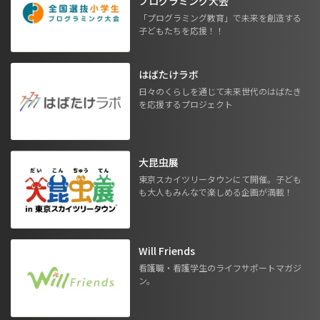
プログラミング大会
「プログラミング教育」で未来を創造する
子どもたちを応援！！
はばたけラボ
日々のくらしを通じて未来世代のはばたき
を応援するプロジェクト
大昆虫展
東京スカイツリータウンにて開催。子ども
も大人もみんなで楽しめる企画が満載！
Will Friends
看護職・看護学生のライフサポートマガジ
ン。