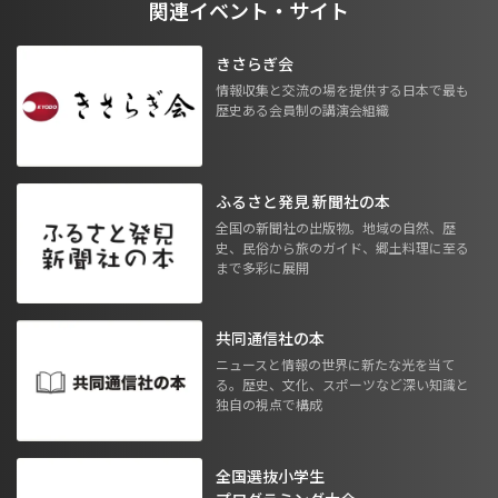
関連イベント・サイト
きさらぎ会
情報収集と交流の場を提供する日本で最も
歴史ある会員制の講演会組織
ふるさと発見 新聞社の本
全国の新聞社の出版物。地域の自然、歴
史、民俗から旅のガイド、郷土料理に至る
まで多彩に展開
共同通信社の本
ニュースと情報の世界に新たな光を当て
る。歴史、文化、スポーツなど深い知識と
独自の視点で構成
全国選抜小学生