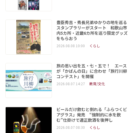
豊臣秀吉・秀長兄弟ゆかりの地を巡る
スタンプラリーがスタート 和歌山市
内5カ所・近畿6カ所を巡り限定グッズ
をもらおう
2026.08.08 10:00
くらし
旅の思い出を五・七・五で！ エース
が「かばんの日」に合わせ「旅行川柳
コンテスト」を開催
2026.08.07 14:27
教育/文化
ビールだけ飲むと倒れる「ふらつくビ
アグラス」発売 “強制的に水を飲
む”仕掛けで適正飲酒を後押し
2026.08.07 08:30
くらし