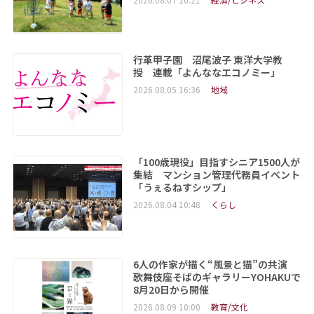
行革甲子園 沼尾波子 東洋大学教
授 連載「よんななエコノミー」
2026.08.05 16:36
地域
「100歳現役」目指すシニア1500人が
集結 マンション管理代務員イベント
「うぇるねすシップ」
2026.08.04 10:48
くらし
6人の作家が描く“風景と猫”の共演
歌舞伎座そばのギャラリーYOHAKUで
8月20日から開催
2026.08.09 10:00
教育/文化