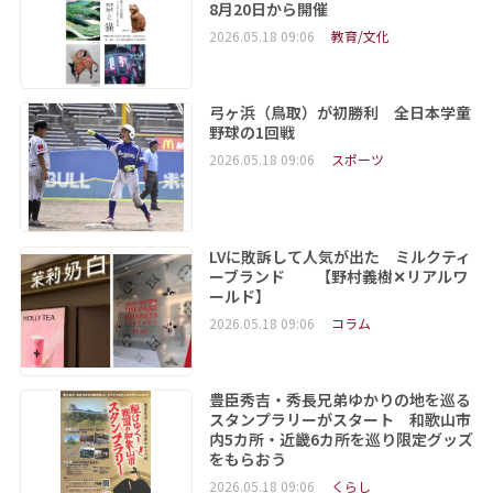
8月20日から開催
2026.05.18 09:06
教育/文化
弓ヶ浜（鳥取）が初勝利 全日本学童
野球の1回戦
2026.05.18 09:06
スポーツ
LVに敗訴して人気が出た ミルクティ
ーブランド 【野村義樹✕リアルワ
ールド】
2026.05.18 09:06
コラム
豊臣秀吉・秀長兄弟ゆかりの地を巡る
スタンプラリーがスタート 和歌山市
内5カ所・近畿6カ所を巡り限定グッズ
をもらおう
2026.05.18 09:06
くらし