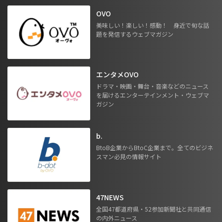
OVO
美味しい！楽しい！感動！ 身近で旬な話
題を発信するウェブマガジン
エンタメOVO
ドラマ・映画・舞台・音楽などのニュース
を届けるエンターテインメント・ウェブマ
ガジン
b.
BtoB企業からBtoC企業まで。全てのビジネ
スマン必見の情報サイト
47NEWS
全国47都道府県・52参加新聞社と共同通信
の内外ニュース