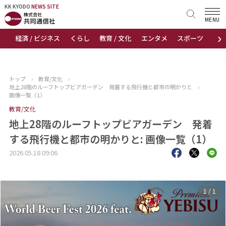
KK KYODO
KK KYODO
NEWS SITE
NEWS SITE
MENU
›
経済 / ビジネス
くらし
教育 / 文化
エンタメ
スポーツ
地
トップページ
お知らせ
トップ
›
教育/文化
›
地上28階のルーフトップビアガーデン 発着する飛行機と都市の明かりと
›
ニュース
画像一覧（1）
教育/文化
おすすめコンテンツ
地上28階のルーフトップビアガーデン 発着
する飛行機と都市の明かりと: 画像一覧（1）
出版物
2026.05.18 09:06
会社概要
1
/
1