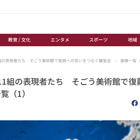
教育 / 文化
エンタメ
スポーツ
地域
1組の表現者たち そごう美術館で復興への思いをつなぐ展覧会
›
画像一覧（
経済 / ビジネス
誰もが輝いて働く社会へ
くらし
天皇杯サッカー
11組の表現者たち そごう美術館で復
教育 / 文化
オートレース
一覧（1）
エンタメ
競輪
スポーツ
ボートレース
地域
棋王戦
キーパーソン
女流本因坊戦