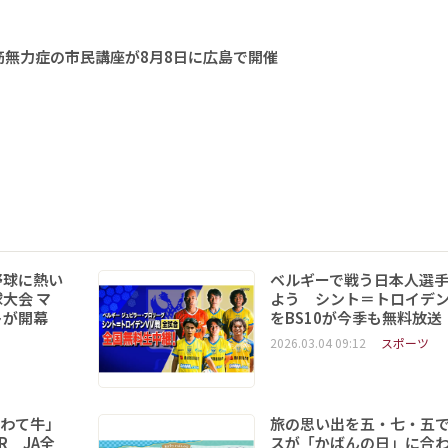
無力症の市民講座が8月8日に広島で開催
野球に熱い
ベルギーで戦う日本人選
大会 マ
よう シント＝トロイデ
トが開幕
をBS10が今季も無料放送
2026.03.04 09:12
スポーツ
いわて牛」
旅の思い出を五・七・五
R JA全
スが「かばんの日」に合