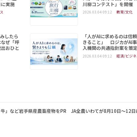
日に実施
川柳コンテスト」を開催
ス
2026.03.04 09:12
教育/文化
読みしたら
「人がAIに求めるのは信
はなぜ「呼
きること」 ロジカがAI
脱出おひと
入機関の共通指針案を策
2026.03.04 09:12
経済/ビジネ
牛」など岩手県産農畜産物をPR JA全農いわてが8月10日～12日