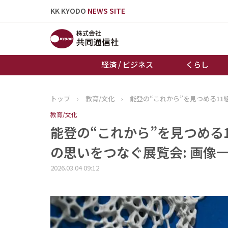
KK KYODO
NEWS SITE
経済 / ビジネス
くらし
トップ
›
教育/文化
›
能登の“これから”を見つめる1
トップページ
教育/文化
お知らせ
能登の“これから”を見つめる
の思いをつなぐ展覧会: 画像
2026.03.04 09:12