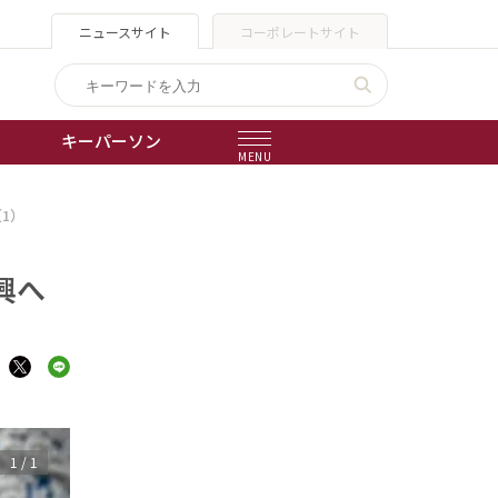
ニュースサイト
コーポレートサイト
キーパーソン
MENU
1）
出版物
会社概要
興へ
1
/
1