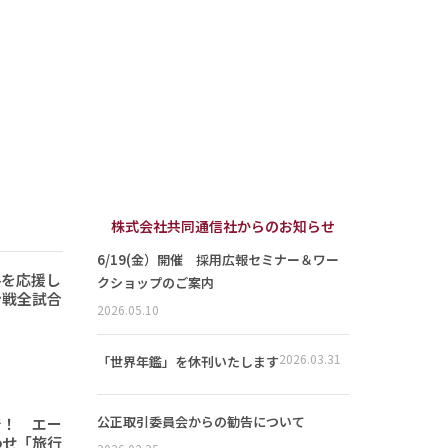
株式会社共同通信社からのお知らせ
6/19(金）開催 採用広報セミナー＆ワー
手を応援し
クショップのご案内
ン戦全試合
2026.05.10
2026.03.31
「世界年鑑」を休刊いたします
公正取引委員会からの勧告について
で！ エー
わせ「旅行