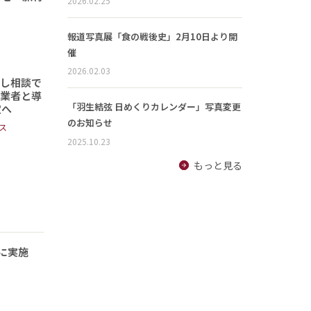
2026.02.25
報道写真展「食の戦後史」2月10日より開
催
2026.02.03
頼し相談で
事業者と導
「羽生結弦 日めくりカレンダー」写真変更
定へ
のお知らせ
ス
2025.10.23
もっと見る
に実施