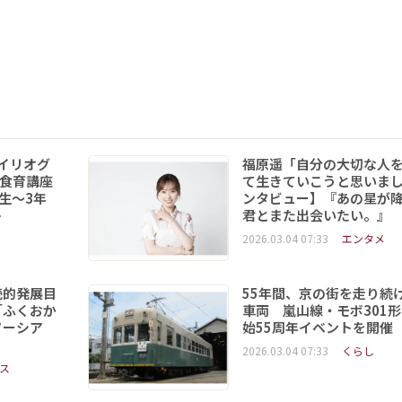
イリオグ
福原遥「自分の大切な人
食育講座
て生きていこうと思いま
年生～3年
ンタビュー】『あの星が
ト
君とまた出会いたい。』
2026.03.04 07:33
エンタメ
続的発展目
55年間、京の街を走り続
「ふくおか
車両 嵐山線・モボ301
ソーシア
始55周年イベントを開催
2026.03.04 07:33
くらし
ス