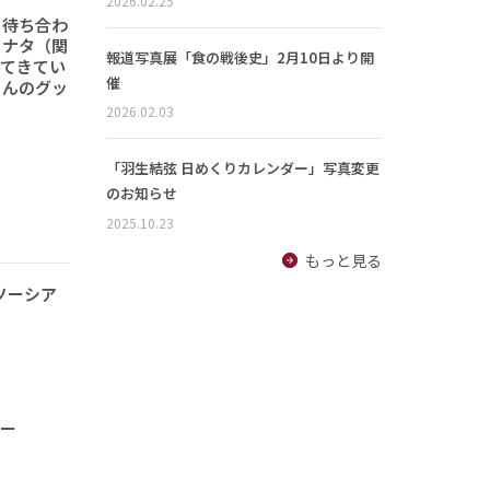
2026.02.25
と待ち合わ
ヒナタ（関
報道写真展「食の戦後史」2月10日より開
ってきてい
催
さんのグッ
2026.02.03
「羽生結弦 日めくりカレンダー」写真変更
のお知らせ
2025.10.23
もっと見る
ソーシア
ナー