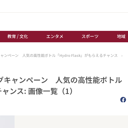
教育 / 文化
エンタメ
スポーツ
地域
ンペーン 人気の高性能ボトル「Hydro Flask」がもらえるチャンス
›
経済 / ビジネス
誰もが輝いて働く社会へ
くらし
天皇杯サッカー
教育 / 文化
オートレース
グキャンペーン 人気の高性能ボトル
エンタメ
競輪
るチャンス: 画像一覧（1）
スポーツ
ボートレース
地域
棋王戦
キーパーソン
女流本因坊戦