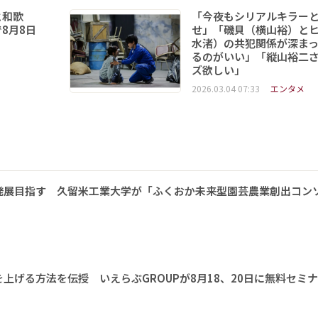
と和歌
「今夜もシリアルキラー
8月8日
せ」「磯貝（横山裕）と
水渚）の共犯関係が深ま
るのがいい」「縦山裕二
ズ欲しい」
2026.03.04 07:33
エンタメ
発展目指す 久留米工業大学が「ふくおか未来型園芸農業創出コン
上げる方法を伝授 いえらぶGROUPが8月18、20日に無料セミ