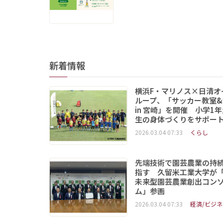
新着情報
横浜F・マリノス×日清オ
ループ、「サッカー教室&
in 宮崎」を開催 小学1
生の身体づくりをサポー
2026.03.04 07:33
くらし
先端技術で園芸農業の持
指す 久留米工業大学が
未来型園芸農業創出コン
ム」参画
2026.03.04 07:33
経済/ビジネ