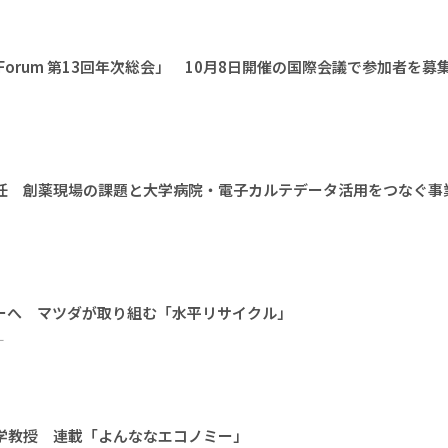
l Earth Forum 第13回年次総会」 10月8日開催の国際会議で参加者を募
に就任 創薬現場の課題と大学病院・電子カルテデータ活用をつなぐ事
ーへ マツダが取り組む「水平リサイクル」
ー
大学教授 連載「よんななエコノミー」