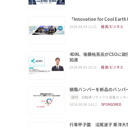
「Innovation for Coo
2026.08.04 12:21
経済/ビジネス
4DIN、後藤祐吾氏がCSO
加速
2026.08.03 10:21
経済/ビジネス
損傷バンパーを新品のバンパ
提供
自動車リサイクル促進センタ
2026.08.06 14:12
SPONSORED
行革甲子園 沼尾波子 東洋