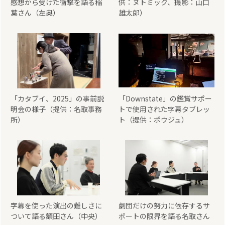
感想から受けた衝撃を語る稲
供：ヌトミック、撮影：山口
葉さん（左奥）
雄太郎）
「カタブイ、2025」の事前説
「Downstate」の鑑賞サポー
明会の様子（提供：名取事務
トで使用された字幕タブレッ
所）
ト（提供：ポウジュ）
字幕を使った演出の難しさに
劇団だけの努力に依存するサ
ついて語る額田さん（中央）
ポートの限界を語る名取さん