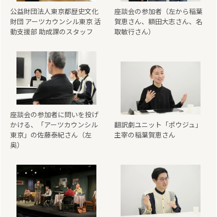
公益財団法人東京都歴史文化
座談会の参加者（左から稲葉
財団 アーツカウンシル東京 活
賀恵さん、額田大志さん、名
動支援部 助成課のスタッフ
取敏行さん）
座談会の参加者に問いを投げ
かける、「アーツカウンシル
翻訳劇ユニット「ポウジュ」
東京」の佐藤泰紀さん（左
主宰の稲葉賀恵さん
奥）