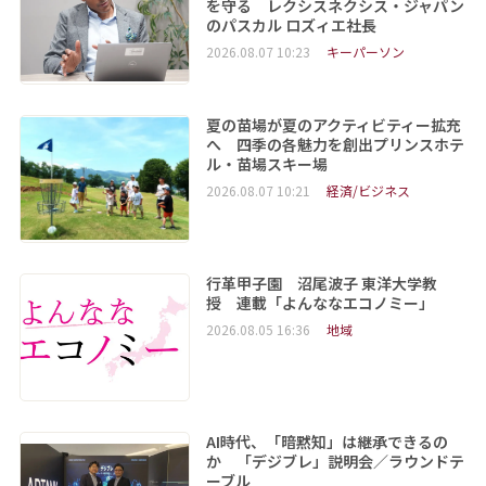
を守る レクシスネクシス・ジャパン
のパスカル ロズィエ社長
2026.08.07 10:23
キーパーソン
夏の苗場が夏のアクティビティー拡充
へ 四季の各魅力を創出プリンスホテ
ル・苗場スキー場
2026.08.07 10:21
経済/ビジネス
行革甲子園 沼尾波子 東洋大学教
授 連載「よんななエコノミー」
2026.08.05 16:36
地域
AI時代、「暗黙知」は継承できるの
か 「デジブレ」説明会／ラウンドテ
ーブル