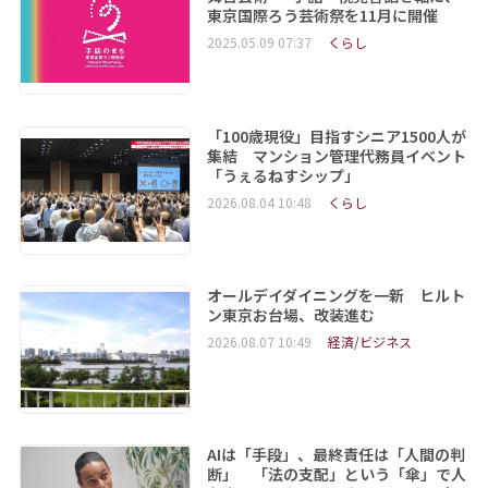
東京国際ろう芸術祭を11月に開催
2025.05.09 07:37
くらし
「100歳現役」目指すシニア1500人が
集結 マンション管理代務員イベント
「うぇるねすシップ」
2026.08.04 10:48
くらし
オールデイダイニングを一新 ヒルト
ン東京お台場、改装進む
2026.08.07 10:49
経済/ビジネス
AIは「手段」、最終責任は「人間の判
断」 「法の支配」という「傘」で人