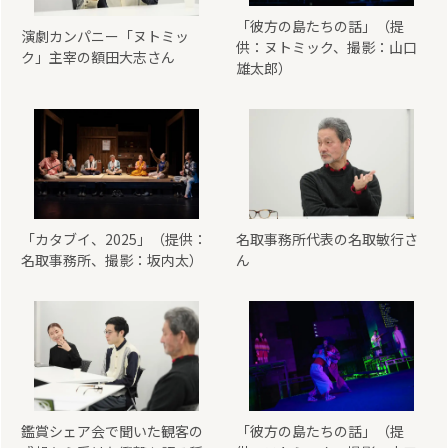
「彼方の島たちの話」（提
演劇カンパニー「ヌトミッ
供：ヌトミック、撮影：山口
ク」主宰の額田大志さん
雄太郎）
「カタブイ、2025」（提供：
名取事務所代表の名取敏行さ
名取事務所、撮影：坂内太）
ん
鑑賞シェア会で聞いた観客の
「彼方の島たちの話」（提