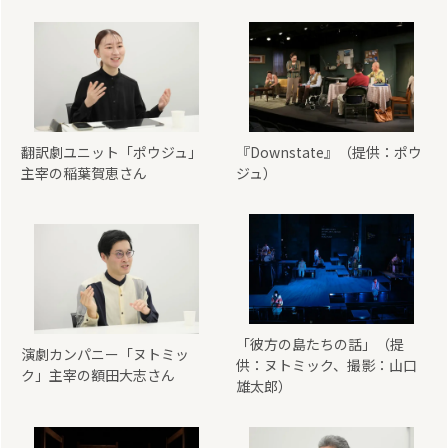
翻訳劇ユニット「ポウジュ」
『Downstate』（提供：ポウ
主宰の稲葉賀恵さん
ジュ）
「彼方の島たちの話」（提
演劇カンパニー「ヌトミッ
供：ヌトミック、撮影：山口
ク」主宰の額田大志さん
雄太郎）