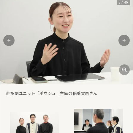
3
/
46
前
次
翻訳劇ユニット「ポウジュ」主宰の稲葉賀恵さん