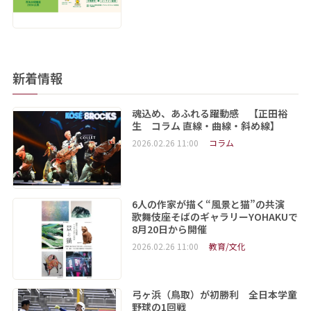
新着情報
魂込め、あふれる躍動感 【正田裕
生 コラム 直線・曲線・斜め線】
2026.02.26 11:00
コラム
6人の作家が描く“風景と猫”の共演
歌舞伎座そばのギャラリーYOHAKUで
8月20日から開催
2026.02.26 11:00
教育/文化
弓ヶ浜（鳥取）が初勝利 全日本学童
野球の1回戦