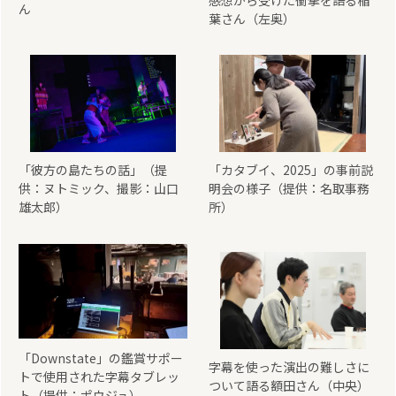
ん
葉さん（左奥）
「彼方の島たちの話」（提
「カタブイ、2025」の事前説
供：ヌトミック、撮影：山口
明会の様子（提供：名取事務
雄太郎）
所）
「Downstate」の鑑賞サポー
字幕を使った演出の難しさに
トで使用された字幕タブレッ
ついて語る額田さん（中央）
ト（提供：ポウジュ）