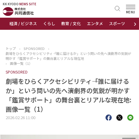
KK KYODO
KK KYODO
NEWS SITE
NEWS SITE
MENU
›
経済 / ビジネス
くらし
教育 / 文化
エンタメ
スポーツ
地
トップページ
お知らせ
トップ
›
SPONSORED
›
劇場をひらくアクセシビリティ――「誰に届けるか」という問いの先へ――演劇界の気鋭が
ニュース
明かす「鑑賞サポート」の舞台裏とリアルな現在地
›
画像一覧（1）
SPONSORED
おすすめコンテンツ
劇場をひらくアクセシビリティ――「誰に届ける
出版物
か」という問いの先へ――演劇界の気鋭が明かす
「鑑賞サポート」の舞台裏とリアルな現在地:
会社概要
画像一覧（1）
2026.02.26 11:00