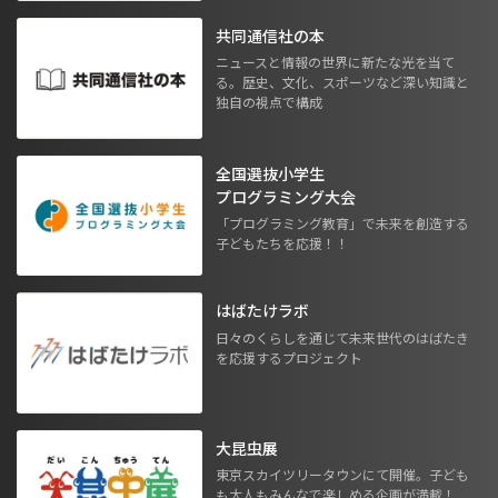
共同通信社の本
ニュースと情報の世界に新たな光を当て
る。歴史、文化、スポーツなど深い知識と
独自の視点で構成
全国選抜小学生
プログラミング大会
「プログラミング教育」で未来を創造する
子どもたちを応援！！
はばたけラボ
日々のくらしを通じて未来世代のはばたき
を応援するプロジェクト
大昆虫展
東京スカイツリータウンにて開催。子ども
も大人もみんなで楽しめる企画が満載！