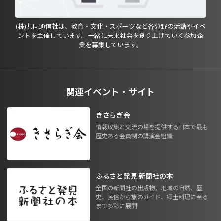
(株)共同通信社は、教育・文化・スポーツなど各分野の活動やイベ
ントを主催しています。一緒に未来社会を創り上げていく参加企
業を募集しています。
関連イベント・サイト
きさらぎ会
情報収集と交流の場を提供する日本で最も
歴史ある会員制の講演会組織
ふるさと発見 新聞社の本
全国の新聞社の出版物。地域の自然、歴
史、民俗から旅のガイド、郷土料理に至る
まで多彩に展開