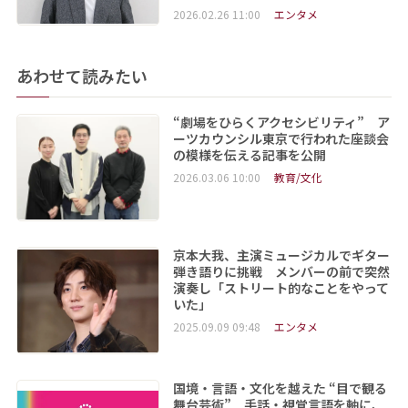
2026.02.26 11:00
エンタメ
あわせて読みたい
“劇場をひらくアクセシビリティ” ア
ーツカウンシル東京で行われた座談会
の模様を伝える記事を公開
2026.03.06 10:00
教育/文化
京本大我、主演ミュージカルでギター
弾き語りに挑戦 メンバーの前で突然
演奏し「ストリート的なことをやって
いた」
2025.09.09 09:48
エンタメ
国境・言語・文化を越えた “目で観る
舞台芸術” 手話・視覚言語を軸に、