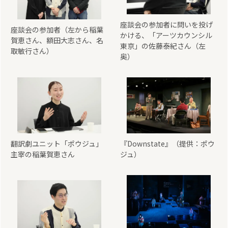
座談会の参加者に問いを投げ
座談会の参加者（左から稲葉
かける、「アーツカウンシル
賀恵さん、額田大志さん、名
東京」の佐藤泰紀さん（左
取敏行さん）
奥）
翻訳劇ユニット「ポウジュ」
『Downstate』（提供：ポウ
主宰の稲葉賀恵さん
ジュ）