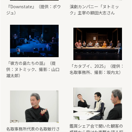
『Downstate』（提供：ポウ
演劇カンパニー「ヌトミッ
ジュ）
ク」主宰の額田大志さん
「彼方の島たちの話」（提
「カタブイ、2025」（提供：
供：ヌトミック、撮影：山口
名取事務所、撮影：坂内太）
雄太郎）
鑑賞シェア会で聞いた観客の
名取事務所代表の名取敏行さ
感想から受けた衝撃を語る稲