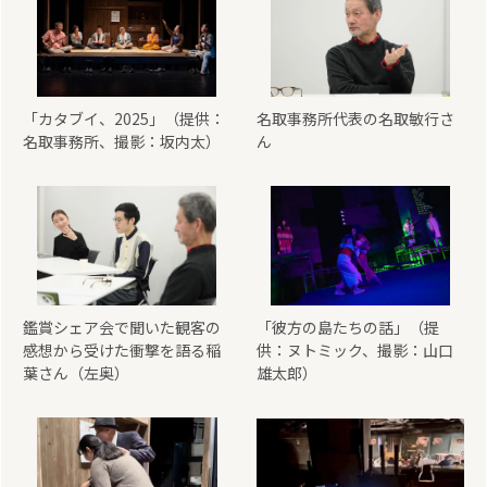
「カタブイ、2025」（提供：
名取事務所代表の名取敏行さ
名取事務所、撮影：坂内太）
ん
鑑賞シェア会で聞いた観客の
「彼方の島たちの話」（提
感想から受けた衝撃を語る稲
供：ヌトミック、撮影：山口
葉さん（左奥）
雄太郎）