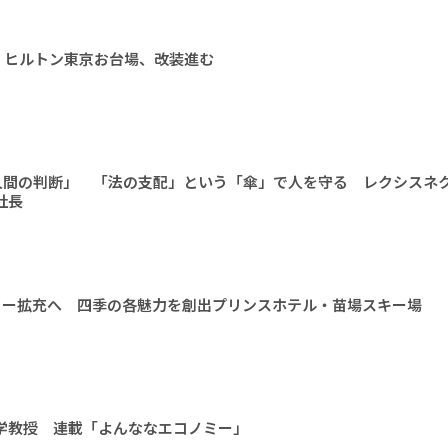
 ヒルトン東京お台場、改装進む
人間の判断」 「法の支配」という「傘」で人を守る レクシスネ
社長
ィー拡充へ 四季の各魅力を創出プリンスホテル・苗場スキー場
大学教授 連載「よんななエコノミー」