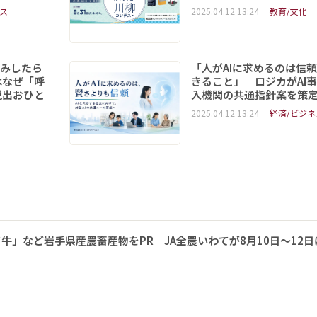
ス
2025.04.12 13:24
教育/文化
読みしたら
「人がAIに求めるのは信
はなぜ「呼
きること」 ロジカがAI
脱出おひと
入機関の共通指針案を策
2025.04.12 13:24
経済/ビジネ
牛」など岩手県産農畜産物をPR JA全農いわてが8月10日～12日