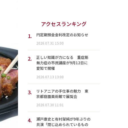
アクセスランキング
1.
円定期預金金利改定のお知らせ
2026.07.31 15:00
2.
正しい知識が力になる 重症筋
無力症の市民講座が9月12日に
愛知で開催
2026.07.13 13:00
3.
リトアニアの手仕事の魅力 東
京都庭園美術館で展覧会
2026.07.30 11:01
4.
瀬戸康史と有村架純が9年ぶりの
共演「閉じ込められているもの