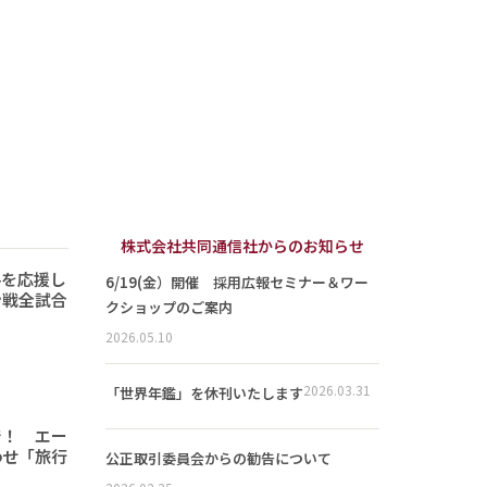
株式会社共同通信社からのお知らせ
手を応援し
6/19(金）開催 採用広報セミナー＆ワー
ン戦全試合
クショップのご案内
2026.05.10
2026.03.31
「世界年鑑」を休刊いたします
で！ エー
わせ「旅行
公正取引委員会からの勧告について