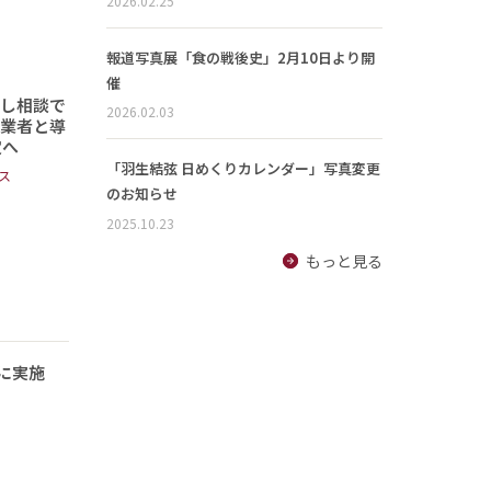
2026.02.25
報道写真展「食の戦後史」2月10日より開
催
頼し相談で
2026.02.03
事業者と導
定へ
「羽生結弦 日めくりカレンダー」写真変更
ス
のお知らせ
2025.10.23
もっと見る
に実施