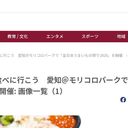
教育 / 文化
エンタメ
スポーツ
地域
べに行こう 愛知＠モリコロパークで「全日本うまいもの祭り2025」を開催
›
経済 / ビジネス
誰もが輝いて働く社会へ
くらし
天皇杯サッカー
教育 / 文化
オートレース
を食べに行こう 愛知＠モリコロパーク
エンタメ
競輪
開催: 画像一覧（1）
スポーツ
ボートレース
地域
棋王戦
キーパーソン
女流本因坊戦