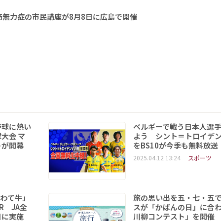
無力症の市民講座が8月8日に広島で開催
野球に熱い
ベルギーで戦う日本人選
大会 マ
よう シント＝トロイデ
トが開幕
をBS10が今季も無料放送
2025.04.12 13:24
スポーツ
いわて牛」
旅の思い出を五・七・五
R JA全
スが「かばんの日」に合
日に実施
川柳コンテスト」を開催