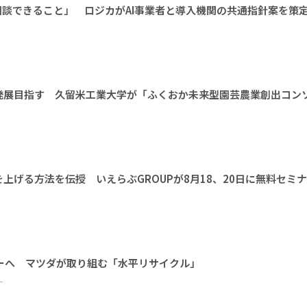
相談できること」 ロジカがAI事業者と導入機関の共通指針案を策
発展目指す 久留米工業大学が「ふくおか未来型園芸農業創出コン
上げる方法を伝授 いえらぶGROUPが8月18、20日に無料セミ
ーへ マツダが取り組む「水平リサイクル」
ー