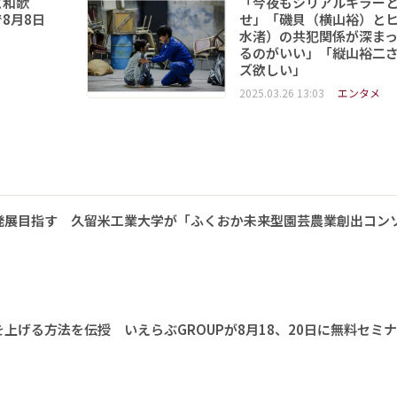
と和歌
「今夜もシリアルキラー
8月8日
せ」「磯貝（横山裕）と
水渚）の共犯関係が深ま
るのがいい」「縦山裕二
ズ欲しい」
2025.03.26 13:03
エンタメ
発展目指す 久留米工業大学が「ふくおか未来型園芸農業創出コン
上げる方法を伝授 いえらぶGROUPが8月18、20日に無料セミ