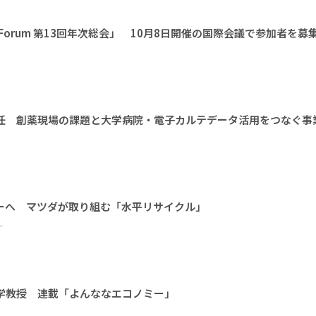
l Earth Forum 第13回年次総会」 10月8日開催の国際会議で参加者を募
に就任 創薬現場の課題と大学病院・電子カルテデータ活用をつなぐ事
ーへ マツダが取り組む「水平リサイクル」
ー
大学教授 連載「よんななエコノミー」