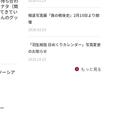
2026.02.25
と待ち合わ
ヒナタ（関
ってきてい
報道写真展「食の戦後史」2月10日より開
さんのグッ
催
2026.02.03
「羽生結弦 日めくりカレンダー」写真変更
のお知らせ
2025.10.23
もっと見る
ソーシア
ナー