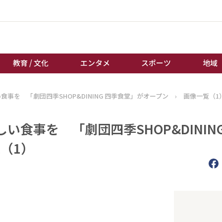
教育 / 文化
エンタメ
スポーツ
地域
事を 「劇団四季SHOP&DINING 四季食堂」がオープン
›
画像一覧（1
経済 / ビジネス
誰もが輝いて働く社会へ
くらし
天皇杯サッカー
食事を 「劇団四季SHOP&DINING
教育 / 文化
オートレース
（1）
エンタメ
競輪
スポーツ
ボートレース
地域
棋王戦
キーパーソン
女流本因坊戦