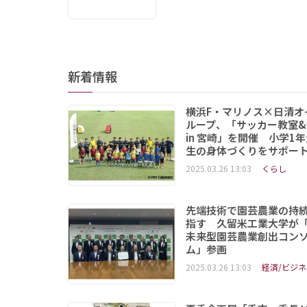
新着情報
横浜F・マリノス×日清オ
ループ、「サッカー教室&
in 宮崎」を開催 小学1
生の身体づくりをサポー
2025.03.26 13:03
くらし
先端技術で園芸農業の持
指す 久留米工業大学が
未来型園芸農業創出コン
ム」参画
2025.03.26 13:03
経済/ビジネ