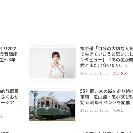
イリオグ
福原遥「自分の大切な人
食育講座
て生きていこうと思いま
年生～3年
ンタビュー】『あの星が
ト
君とまた出会いたい。』
2025.03.26 13:03
エンタメ
続的発展目
55年間、京の街を走り続
「ふくおか
車両 嵐山線・モボ301
ソーシア
始55周年イベントを開催
2025.03.26 13:03
くらし
ス