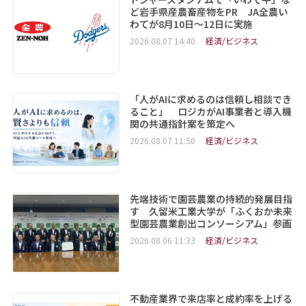
ど岩手県産農畜産物をPR JA全農い
わてが8月10日～12日に実施
2026.08.07 14:40
経済/ビジネス
「人がAIに求めるのは信頼し相談でき
ること」 ロジカがAI事業者と導入機
関の共通指針案を策定へ
2026.08.07 11:50
経済/ビジネス
先端技術で園芸農業の持続的発展目指
す 久留米工業大学が「ふくおか未来
型園芸農業創出コンソーシアム」参画
2026.08.06 11:33
経済/ビジネス
不動産業界で来店率と成約率を上げる