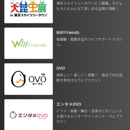
東京スカイツリータウンにて開催。子ども
も大人もみんなで楽しめる企画が満載！
Will Friends
看護職・看護学生のライフサポートマガジ
ン。
OVO
美味しい！楽しい！感動！ 身近で旬な話
題を発信するウェブマガジン
エンタメOVO
ドラマ・映画・舞台・音楽などのニュース
を届けるエンターテインメント・ウェブマ
ガジン