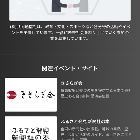
(株)共同通信社は、教育・文化・スポーツなど各分野の活動やイベ
ントを主催しています。一緒に未来社会を創り上げていく参加企
業を募集しています。
関連イベント・サイト
きさらぎ会
情報収集と交流の場を提供する日本で最も
歴史ある会員制の講演会組織
ふるさと発見 新聞社の本
全国の新聞社の出版物。地域の自然、歴
史、民俗から旅のガイド、郷土料理に至る
まで多彩に展開