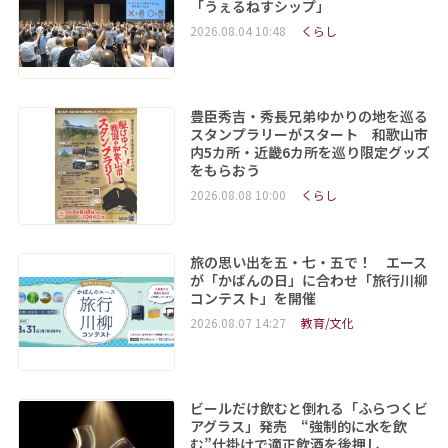
「うぇるねすシップ」
2026.08.04 10:48
くらし
豊臣秀吉・秀長兄弟ゆかりの地を巡る
スタンプラリーがスタート 和歌山市
内5カ所・近畿6カ所を巡り限定グッズ
をもらおう
2026.08.08 10:00
くらし
旅の思い出を五・七・五で！ エース
が「かばんの日」に合わせ「旅行川柳
コンテスト」を開催
2026.08.07 14:27
教育/文化
ビールだけ飲むと倒れる「ふらつくビ
アグラス」発売 “強制的に水を飲
む”仕掛けで適正飲酒を後押し