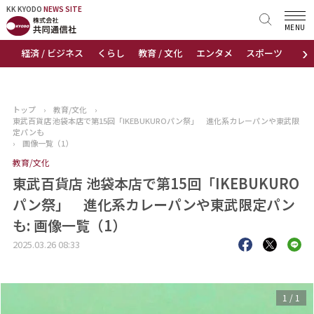
KK KYODO
KK KYODO
NEWS SITE
NEWS SITE
MENU
›
経済 / ビジネス
くらし
教育 / 文化
エンタメ
スポーツ
地
トップページ
お知らせ
トップ
›
教育/文化
›
東武百貨店 池袋本店で第15回「IKEBUKUROパン祭」 進化系カレーパンや東武限
ニュース
定パンも
›
画像一覧（1）
教育/文化
おすすめコンテンツ
東武百貨店 池袋本店で第15回「IKEBUKURO
出版物
パン祭」 進化系カレーパンや東武限定パン
も: 画像一覧（1）
会社概要
2025.03.26 08:33
1
/
1