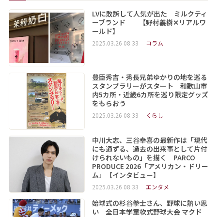
LVに敗訴して人気が出た ミルクティ
ーブランド 【野村義樹✕リアルワ
ールド】
2025.03.26 08:33
コラム
豊臣秀吉・秀長兄弟ゆかりの地を巡る
スタンプラリーがスタート 和歌山市
内5カ所・近畿6カ所を巡り限定グッズ
をもらおう
2025.03.26 08:33
くらし
中川大志、三谷幸喜の最新作は「現代
にも通ずる、過去の出来事として片付
けられないもの」を描く PARCO
PRODUCE 2026「アメリカン・ドリー
ム」【インタビュー】
2025.03.26 08:33
エンタメ
始球式の杉谷拳士さん、野球に熱い思
い 全日本学童軟式野球大会 マクド