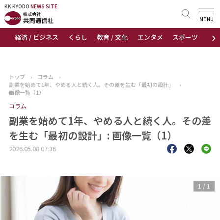
KK KYODO
KK KYODO
NEWS SITE
NEWS SITE
MENU
›
経済 / ビジネス
くらし
教育 / 文化
エンタメ
スポーツ
地
トップページ
お知らせ
トップ
›
コラム
›
副業を始めて1年、やめる人と続く人。その差を生む「最初の設計」
›
ニュース
画像一覧（1）
コラム
おすすめコンテンツ
副業を始めて1年、やめる人と続く人。その差
を生む「最初の設計」: 画像一覧（1）
出版物
2026.05.08 07:36
会社概要
1
/
1