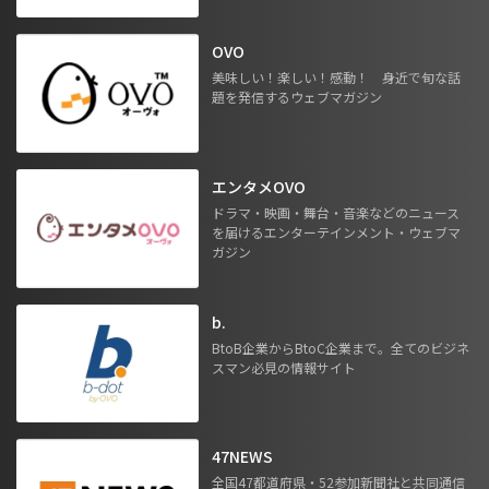
OVO
美味しい！楽しい！感動！ 身近で旬な話
題を発信するウェブマガジン
エンタメOVO
ドラマ・映画・舞台・音楽などのニュース
を届けるエンターテインメント・ウェブマ
ガジン
b.
BtoB企業からBtoC企業まで。全てのビジネ
スマン必見の情報サイト
47NEWS
全国47都道府県・52参加新聞社と共同通信