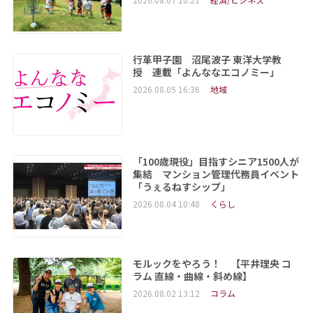
行革甲子園 沼尾波子 東洋大学教
授 連載「よんななエコノミー」
2026.08.05 16:36
地域
「100歳現役」目指すシニア1500人が
集結 マンション管理代務員イベント
「うぇるねすシップ」
2026.08.04 10:48
くらし
モルックをやろう！ 【平井理央 コ
ラム 直線・曲線・斜め線】
2026.08.02 13:12
コラム