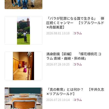
「バラが犯罪になる国で生きる」 弾
圧続くミャンマー 【リアルワールド
✕舟越美夏】
2026.08.01 13:10
コラム
満身創痍【前編】 「蝶花楼桃花 コ
ラム 直線・曲線・斜め線」
2026.07.26 10:25
コラム
「真の教育」とは何か？ 【平井久志
✕リアルワールド】
2026.07.25 10:14
コラム