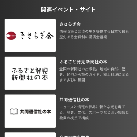
関連イベント・サイト
きさらぎ会
情報収集と交流の場を提供する日本で最も
歴史ある会員制の講演会組織
ふるさと発見 新聞社の本
全国の新聞社の出版物。地域の自然、歴
史、民俗から旅のガイド、郷土料理に至る
まで多彩に展開
共同通信社の本
ニュースと情報の世界に新たな光を当て
る。歴史、文化、スポーツなど深い知識と
独自の視点で構成