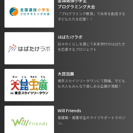
全国選抜小学生
プログラミング大会
「プログラミング教育」で未来を創造する
子どもたちを応援！！
はばたけラボ
日々のくらしを通じて未来世代のはばたき
を応援するプロジェクト
大昆虫展
東京スカイツリータウンにて開催。子ども
も大人もみんなで楽しめる企画が満載！
Will Friends
看護職・看護学生のライフサポートマガジ
ン。