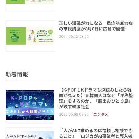
正しい知識が力になる 重症筋無力症
の市民講座が8月8日に広島で開催
2026.06.15 13:00
新着情報
【K-POPもKドラマも深読みしたら韓
国が見えた】＃韓国人はなぜ「呼称整
理」をするのか、「脱出おひとり島」
が映す韓国社会
2026.05.08 07:36
エンタメ
「人がAIに求めるのは信頼し相談でき
ること」 ロジカがAI事業者と導入機