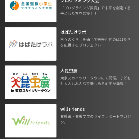
プログラミング大会
「プログラミング教育」で未来を創造する
子どもたちを応援！！
はばたけラボ
日々のくらしを通じて未来世代のはばたき
を応援するプロジェクト
大昆虫展
東京スカイツリータウンにて開催。子ども
も大人もみんなで楽しめる企画が満載！
Will Friends
看護職・看護学生のライフサポートマガジ
ン。