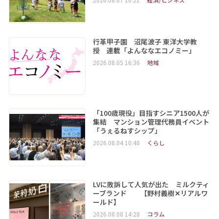
行革甲子園 沼尾波子 東洋大学教
授 連載「よんななエコノミー」
2026.08.05 16:36
地域
「100歳現役」目指すシニア1500人が
集結 マンション管理代務員イベント
「うぇるねすシップ」
2026.08.04 10:48
くらし
LVに敗訴して人気が出た ミルクティ
ーブランド 【野村義樹✕リアルワ
ールド】
2026.08.08 14:28
コラム