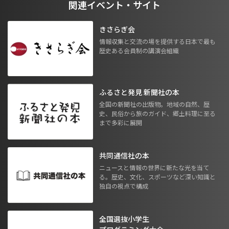
関連イベント・サイト
きさらぎ会
情報収集と交流の場を提供する日本で最も
歴史ある会員制の講演会組織
ふるさと発見 新聞社の本
全国の新聞社の出版物。地域の自然、歴
史、民俗から旅のガイド、郷土料理に至る
まで多彩に展開
共同通信社の本
ニュースと情報の世界に新たな光を当て
る。歴史、文化、スポーツなど深い知識と
独自の視点で構成
全国選抜小学生