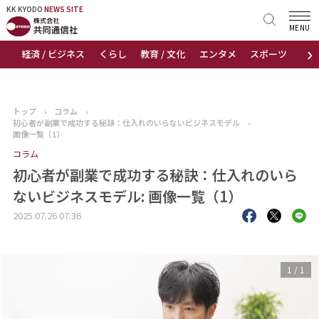
KK KYODO
KK KYODO
NEWS SITE
NEWS SITE
MENU
›
経済 / ビジネス
くらし
教育 / 文化
エンタメ
スポーツ
地
トップページ
お知らせ
トップ
›
コラム
›
初心者が副業で成功する秘訣：仕入れのいらないビジネスモデル
›
ニュース
画像一覧（1）
コラム
おすすめコンテンツ
初心者が副業で成功する秘訣：仕入れのいら
ないビジネスモデル: 画像一覧（1）
出版物
2025.07.26 07:36
会社概要
1
/
1