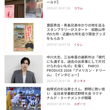
ールド】
2025.07.26 07:36
コラム
豊臣秀吉・秀長兄弟ゆかりの地を巡る
スタンプラリーがスタート 和歌山市
内5カ所・近畿6カ所を巡り限定グッズ
をもらおう
2025.07.26 07:36
くらし
中川大志、三谷幸喜の最新作は「現代
にも通ずる、過去の出来事として片付
けられないもの」を描く PARCO
PRODUCE 2026「アメリカン・ドリー
ム」【インタビュー】
2025.07.26 07:36
エンタメ
始球式の杉谷拳士さん、野球に熱い思
い 全日本学童軟式野球大会 マクド
ナルド・トーナメントが開幕
2025.07.26 07:36
スポーツ