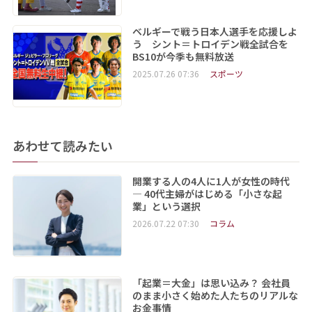
ベルギーで戦う日本人選手を応援しよ
う シント＝トロイデン戦全試合を
BS10が今季も無料放送
2025.07.26 07:36
スポーツ
あわせて読みたい
開業する人の4人に1人が女性の時代
― 40代主婦がはじめる「小さな起
業」という選択
2026.07.22 07:30
コラム
「起業＝大金」は思い込み？ 会社員
のまま小さく始めた人たちのリアルな
お金事情