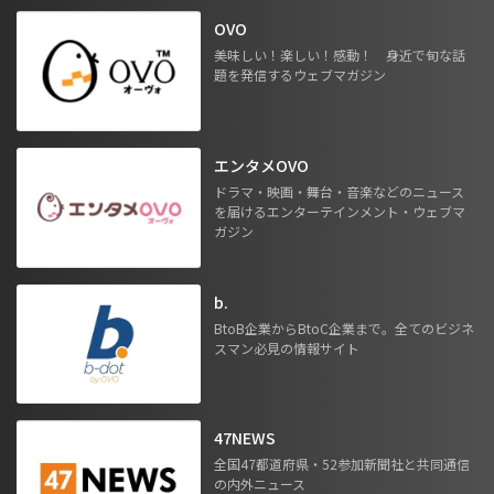
OVO
美味しい！楽しい！感動！ 身近で旬な話
題を発信するウェブマガジン
エンタメOVO
ドラマ・映画・舞台・音楽などのニュース
を届けるエンターテインメント・ウェブマ
ガジン
b.
BtoB企業からBtoC企業まで。全てのビジネ
スマン必見の情報サイト
47NEWS
全国47都道府県・52参加新聞社と共同通信
の内外ニュース