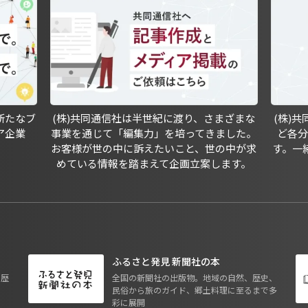
新たなブ
(株)共同通信社は半世紀に渡り、さまざまな
(株)
ア企業
事業を通じて「編集力」を培ってきました。
ど各
お客様が世の中に訴えたいこと、世の中が求
す。一
めている情報を踏まえて企画立案します。
ふるさと発見 新聞社の本
も歴
全国の新聞社の出版物。地域の自然、歴史、
民俗から旅のガイド、郷土料理に至るまで多
彩に展開