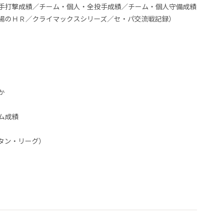
手打撃成績／チーム・個人・全投手成績／チーム・個人守備成績
場のＨＲ／クライマックスシリーズ／セ・パ交流戦記録）
か
ム成績
タン・リーグ）