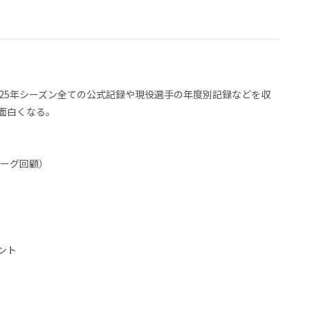
025年シーズン全ての公式記録や現役選手の年度別記録などを収
面白くなる。
リーグ回顧）
ント