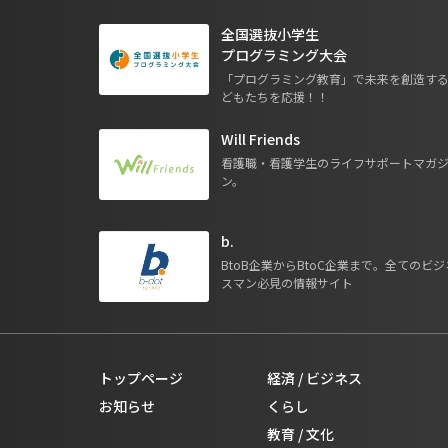
全国選抜小学生
プログラミング大会
「プログラミング教育」で未来を創造す
どもたちを応援！！
Will Friends
看護職・看護学生のライフサポートマガ
ン。
b.
BtoB企業からBtoC企業まで。全てのビジ
スマン必見の情報サイト
トップページ
経済 / ビジネス
お知らせ
くらし
教育 / 文化