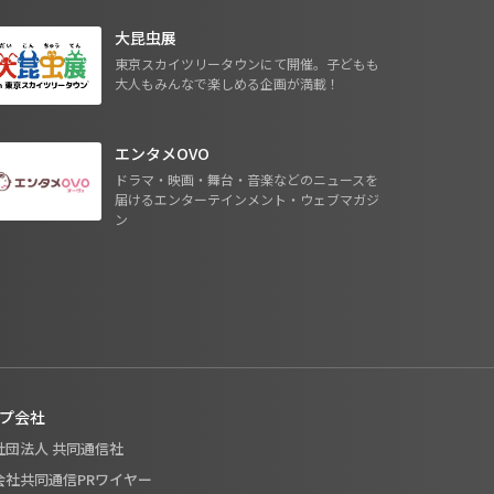
大昆虫展
東京スカイツリータウンにて開催。子どもも
大人もみんなで楽しめる企画が満載！
エンタメOVO
ドラマ・映画・舞台・音楽などのニュースを
届けるエンターテインメント・ウェブマガジ
ン
プ会社
般社団法人 共同通信社
式会社共同通信PRワイヤー