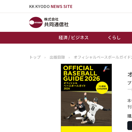
KK KYODO
NEWS SITE
経済 / ビジネス
くらし
トップ
›
出版目録
›
オフィシャルベースボールガイド2
トップページ
お知らせ
プ
一
本
刊
購