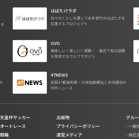
はばたけラボ
日々のくらしを通じて未来世代のはばたきを
応援するプロジェクト
る子
OVO
ジ
美味しい！楽しい！感動！ 身近で旬な話題
を発信するウェブマガジン
47NEWS
ネ
全国47都道府県・52参加新聞社と共同通信の
内外ニュース
天皇杯サッカー
出版物
グルー
オートレース
プライバシーポリシー
- 一
競輪
運営メディア
- 株