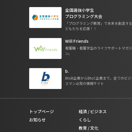
全国選抜小学生
プログラミング大会
「プログラミング教育」で未来を創造す
どもたちを応援！！
Will Friends
看護職・看護学生のライフサポートマガ
ン。
b.
BtoB企業からBtoC企業まで。全てのビジ
スマン必見の情報サイト
トップページ
経済 / ビジネス
お知らせ
くらし
教育 / 文化