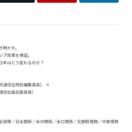
き明かす。
ンプ政策を検証。
日本はどう変わるのか？
同通信社特別編集委員) ×
通信社論説委員長）
保障／日米関係／米中関係／米ロ関係／北朝鮮情勢／中東情勢