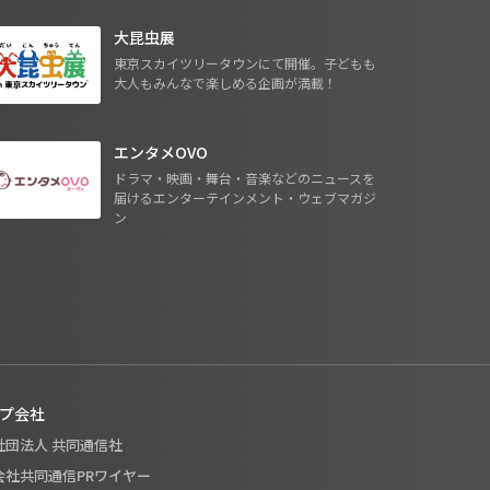
大昆虫展
東京スカイツリータウンにて開催。子どもも
大人もみんなで楽しめる企画が満載！
エンタメOVO
ドラマ・映画・舞台・音楽などのニュースを
届けるエンターテインメント・ウェブマガジ
ン
プ会社
般社団法人 共同通信社
式会社共同通信PRワイヤー