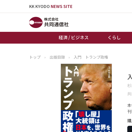
KK KYODO
NEWS SITE
経済 / ビジネス
くらし
トップ
›
出版目録
›
入門 トランプ政権
トップページ
お知らせ
杉
共
本
刊
購