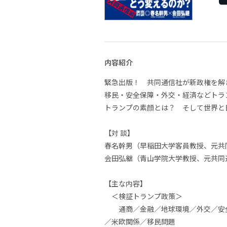
内容紹介
緊急出版！ 共同通信社が新政権を解
移民・安全保障・外交・経済などトラ
トランプの素顔とは？ そして世界と
【対 談】
春名幹男（早稲田大学客員教授、元共
会田弘継（青山学院大学教授、元共同
【主な内容】
＜検証トランプ政策＞
通商／金融／地球環境／外交／安全
／米欧関係／移民問題