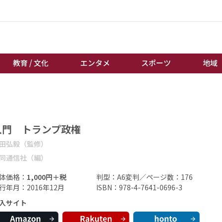
教育 / 文化
エンタメ
スポーツ
地域
経済 / ビジネス
誰もが輝いて働く社会へ
くらし
天皇杯サッカー
入門 トランプ政権
教育 / 文化
オートレース
田弘毅（監修）
エンタメ
競輪
同通信社（編）
スポーツ
ボートレース
体価格：
1,000円＋税
判型：A6変判／ページ数：176
地域
棋王戦
行年月：2016年12月
ISBN：978-4-7641-0696-3
キーパーソン
女流本因坊戦
入サイト