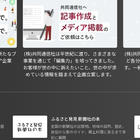
新たなブ
(株)共同通信社は半世紀に渡り、さまざまな
(株)
ア企業
事業を通じて「編集力」を培ってきました。
ど各
お客様が世の中に訴えたいこと、世の中が求
す。一
めている情報を踏まえて企画立案します。
ふるさと発見 新聞社の本
も歴
全国の新聞社の出版物。地域の自然、歴史、
民俗から旅のガイド、郷土料理に至るまで多
彩に展開