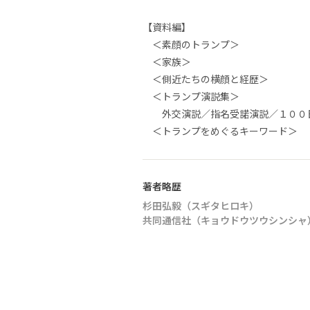
【資料編】
＜素顔のトランプ＞
＜家族＞
＜側近たちの横顔と経歴＞
＜トランプ演説集＞
外交演説／指名受諾演説／１００日
＜トランプをめぐるキーワード＞
著者略歴
杉田弘毅（スギタヒロキ）
共同通信社（キョウドウツウシンシャ