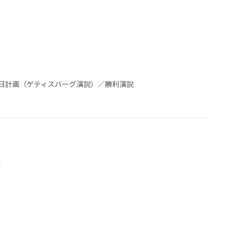
計画（ゲティスバーグ演説）／勝利演説
）