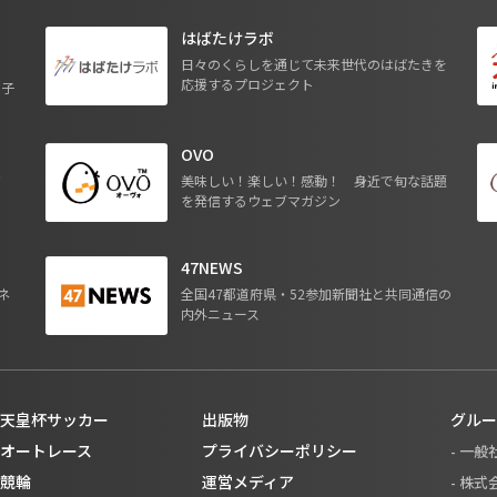
はばたけラボ
日々のくらしを通じて未来世代のはばたきを
応援するプロジェクト
る子
OVO
ジ
美味しい！楽しい！感動！ 身近で旬な話題
を発信するウェブマガジン
47NEWS
ネ
全国47都道府県・52参加新聞社と共同通信の
内外ニュース
天皇杯サッカー
出版物
グルー
オートレース
プライバシーポリシー
- 一
競輪
運営メディア
- 株